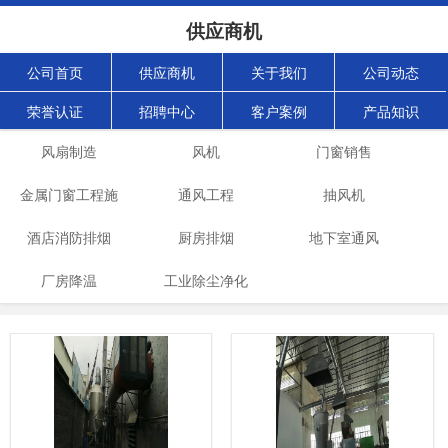
供应商机
公司首页
供应商机
关于我们
公司动态
荣誉认证
招聘中心
客户案例
产品知识
风扇制造
风机
门窗销售
金属门窗工程施
通风工程
抽风机
酒店消防排烟
工
厨房排烟
地下室通风
厂房降温
工业除尘净化