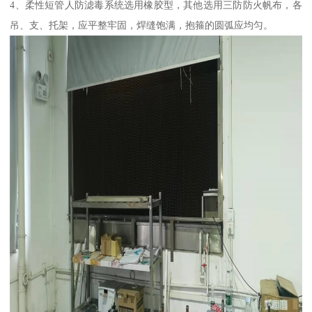
4、柔性短管人防滤毒系统选用橡胶型，其他选用三防防火帆布，各
吊、支、托架，应平整牢固，焊缝饱满，抱箍的圆弧应均匀。