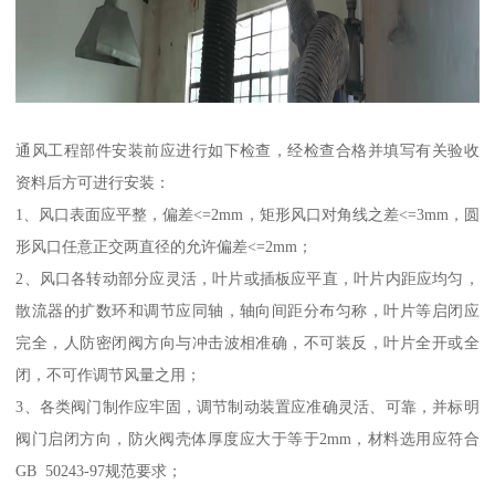
通风工程部件安装前应进行如下检查，经检查合格并填写有关验收
资料后方可进行安装：
1、风口表面应平整，偏差<=2mm，矩形风口对角线之差<=3mm，圆
形风口任意正交两直径的允许偏差<=2mm；
2、风口各转动部分应灵活，叶片或插板应平直，叶片内距应均匀，
散流器的扩数环和调节应同轴，轴向间距分布匀称，叶片等启闭应
完全，人防密闭阀方向与冲击波相准确，不可装反，叶片全开或全
闭，不可作调节风量之用；
3、各类阀门制作应牢固，调节制动装置应准确灵活、可靠，并标明
阀门启闭方向，防火阀壳体厚度应大于等于2mm，材料选用应符合
GB 50243-97规范要求；