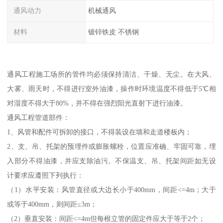
通风动力
机械通风
材料
镀锌铁皮 不锈钢
通风工程施工场所的管件均必须保持清洁、干燥、无尘。在大风、
大雾、雨天时，不得进行室外油漆，操作时环境温度不得低于5℃相
对湿度不得大于80%，并不得在强烈阳光直射下进行油漆。
通风工程管道部件：
1、风管和配件可拆卸的接口，不得装设在墙和走道楼板内；
2、支、吊、托架的预埋件或膨胀螺栓，位置应准确、牢固可靠，埋
入部分不得油漆，并应支除油污。不保温支、吊、托架间距如无设
计要求应遵照下列执行：
（1）水平安装：风管直径或大边长小于400mm，间距<=4m；大于
或等于400mm，则间距≤3m；
（2）垂直安装：间距<=4m但每根立管的固定件应大于等于2个；