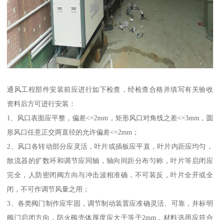
通风工程部件安装前应进行如下检查，经检查合格并填写有关验收
资料后方可进行安装：
1、风口表面应平整，偏差<=2mm，矩形风口对角线之差<=3mm，圆
形风口任意正交两直径的允许偏差<=2mm；
2、风口各转动部分应灵活，叶片或插板应平直，叶片内距应均匀，
散流器的扩数环和调节应同轴，轴向间距分布匀称，叶片等启闭应
完全，人防密闭阀方向与冲击波相准确，不可装反，叶片全开或全
闭，不可作调节风量之用；
3、各类阀门制作应牢固，调节制动装置应准确灵活、可靠，并标明
阀门启闭方向，防火阀壳体厚度应大于等于2mm，材料选用应符合