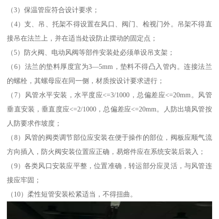
（3）保温管应符合设计要求；
（4）支、吊、托架不得设置在风口、阀门、检视门外。吊架不得直
接吊在法兰上，并在适当处设防止摆动的固定点；
（5）防火阀、电动风阀等部件安装处必须单设吊支架；
（6）法兰的垫料厚度宜为3—5mm，垫料不得凸入管内。连接法兰
的螺栓，其螺母应在同一侧，材质按设计要求进行；
（7）风管水平安装，水平度应<=3/1000，总偏差应<=20mm。风管
垂直安装，垂直度应<=2/1000，总偏差应<=20mm。人防出墙风管按
人防要求作坡度；
（8）风管的阀类调节部位应安装在便于操作的部位，阀板应顺气流
方向插入，防火阀安装位置应正确，易熔件应在系统安装后装入；
（9）各类风口安装应平整，位置准确，转运部分应灵活，与风管连
接应牢固；
（10）柔性短管安装松紧适当，不得扭曲。