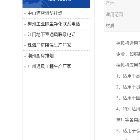
产地
工业除尘净化
中山酒店消防排烟
适用范围
梅州工业除尘净化联系电话
材质
江门地下室通风联系电话
抽风机适用
珠海厂房降温生产厂家
企业，如服
潮州厨房排烟
抽风机应用
广州通风工程生产厂家
1、适用于
2、适用于
3、适用于
4、特别适
袜厂等各类
5、适用于