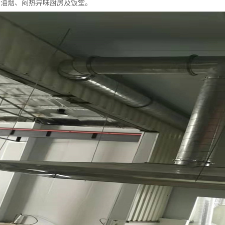
多油烟、闷热异味厨房及饭堂。