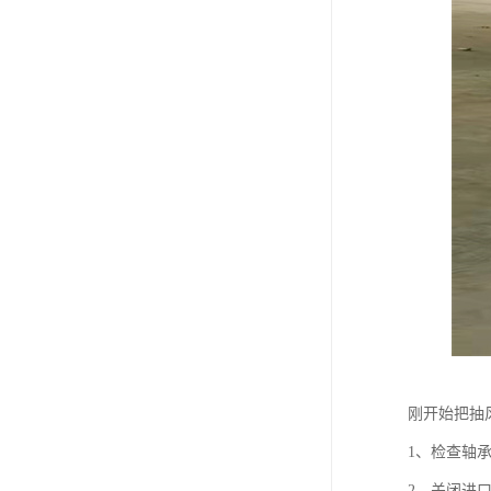
刚开始把抽
1、检查轴
2、关闭进