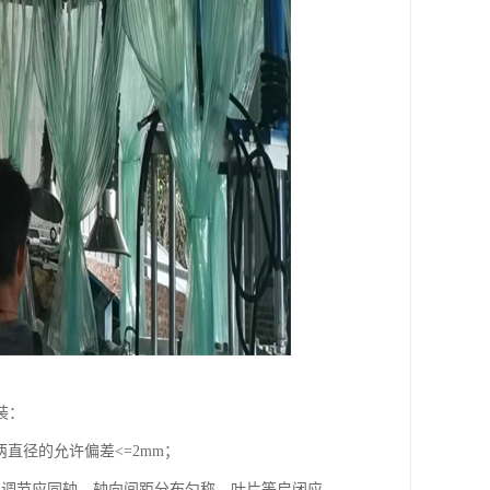
装：
两直径的允许偏差<=2mm；
和调节应同轴，轴向间距分布匀称，叶片等启闭应