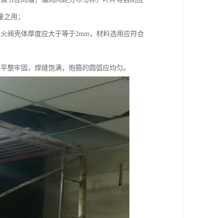
量之用；
火阀壳体厚度应大于等于2mm，材料选用应符合
应平整牢固，焊缝饱满，抱箍的圆弧应均匀。