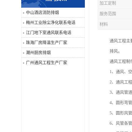
加工定制
工业除尘净化
中山酒店消防排烟
服务范围
梅州工业除尘净化联系电话
材料
江门地下室通风联系电话
通风工程主
珠海厂房降温生产厂家
排风。
潮州厨房排烟
通风工程制
广州通风工程生产厂家
1、通风、
2、通风工
3、通风管
4、圆形弯
5、圆形风管
6、风管各