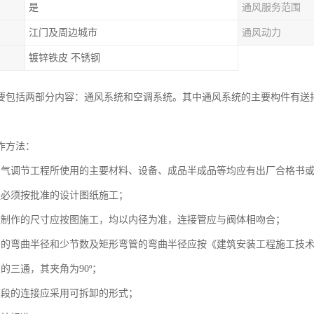
是
通风服务范围
江门及周边城市
通风动力
镀锌铁皮 不锈钢
要包括两部分内容：通风系统和空调系统。其中通风系统的主要构件有送
作方法：
空气调节工程所使用的主要材料、设备、成品半成品等均应有出厂合格书
程必须按批准的设计图纸施工；
道制作的尺寸应按图施工，均以内径为准，连接管应与阀体相吻合；
管的弯曲半径和少节数及矩形弯管的弯曲半径应按《建筑安装工程施工技
的三通，其夹角为90º；
管段的连接应采用可拆卸的形式；