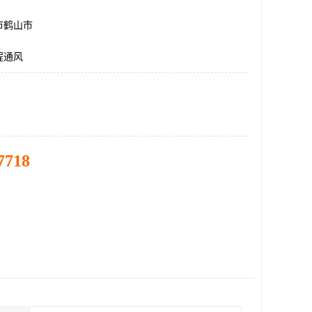
市鹤山市
程通风
7718