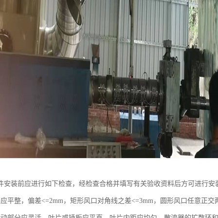
件安装前应进行如下检查，经检查合格并填写有关验收资料后方可进行安
应平整，偏差<=2mm，矩形风口对角线之差<=3mm，圆形风口任意正交
转动部分应灵活，叶片或插板应平直，叶片内距应均匀，散流器的扩数环