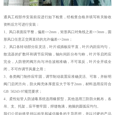
通风工程部件安装前应进行如下检查，经检查合格并填写有关验收
资料后方可进行安装：
1、风口表面应平整，偏差<=2mm，矩形风口对角线之差<=3mm，圆
形风口任意正交两直径的允许偏差<=2mm；
2、风口各转动部分应灵活，叶片或插板应平直，叶片内距应均匀，
散流器的扩数环和调节应同轴，轴向间距分布匀称，叶片等启闭应
完全，人防密闭阀方向与冲击波相准确，不可装反，叶片全开或全
闭，不可作调节风量之用；
3、各类阀门制作应牢固，调节制动装置应准确灵活、可靠，并标明
阀门启闭方向，防火阀壳体厚度应大于等于2mm，材料选用应符合
GB 50243-97规范要求；
4、柔性短管人防滤毒系统选用橡胶型，其他选用三防防火帆布，各
吊、支、托架，应平整牢固，焊缝饱满，抱箍的圆弧应均匀。
我们公司始终坚持以科学和诚信服务的主导思想，并以过硬的产品