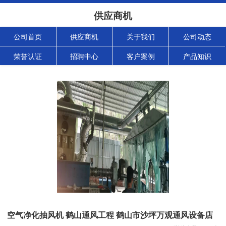
供应商机
公司首页
供应商机
关于我们
公司动态
荣誉认证
招聘中心
客户案例
产品知识
空气净化抽风机 鹤山通风工程 鹤山市沙坪万观通风设备店