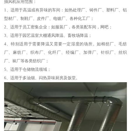
抽风机应用范围：
1、适用于高温或有异味的车间：如热处理厂、铸件厂、塑料厂、铝
型材厂、制鞋厂、皮件厂、电镀厂、各种化工厂；
2、适用于员工密集企业：如服装厂，各类装配车间，网吧；
3、适用于园艺温室大棚通风降温、畜牧场降温；
4、特别适用于需要降温又需要一定湿度的场所。如棉纺厂、毛纺
厂、麻纺厂、织布厂、化纤厂、经编厂、加弹厂、针织厂、丝织
厂、袜厂等各类纺织厂；
5、适用于仓储物流领域；
6、适用于多油烟、闷热异味厨房及饭堂。