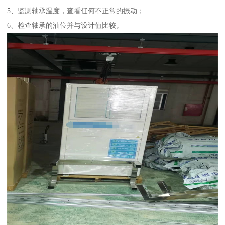
5、监测轴承温度，查看任何不正常的振动；
6、检查轴承的油位并与设计值比较。