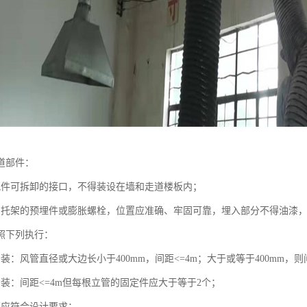
道部件：
配件可拆卸的接口，不得装设在墙和走道楼板内；
、托架的预埋件或膨胀螺栓，位置应准确、牢固可靠，埋入部分不得油漆
照下列执行：
装：风管直径或大边长小于400mm，间距<=4m；大于或等于400mm，则
安装：间距<=4m但每根立管的固定件应大于等于2个；
管应符合设计要求；