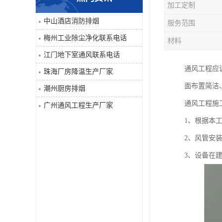
加工定制
工业除尘净化
中山酒店消防排烟
服务范围
梅州工业除尘净化联系电话
材料
江门地下室通风联系电话
通风工程应
珠海厂房降温生产厂家
面布置简洁
潮州厨房排烟
通风工程施
广州通风工程生产厂家
1、根据本
2、风管安
3、设备在