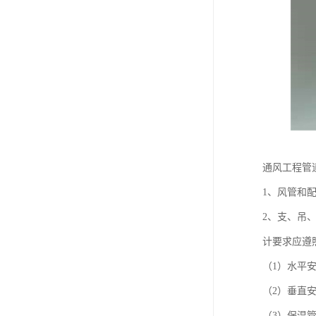
通风工程管
1、风管和
2、支、吊
计要求应遵
（1）水平安
（2）垂直
（3）保温