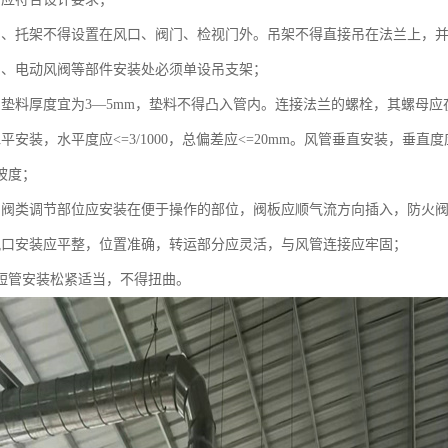
吊、托架不得设置在风口、阀门、检视门外。吊架不得直接吊在法兰上，
阀、电动风阀等部件安装处必须单设吊支架；
的垫料厚度宜为3—5mm，垫料不得凸入管内。连接法兰的螺栓，其螺母
平安装，水平度应<=3/1000，总偏差应<=20mm。风管垂直安装，垂直度应
坡度；
的阀类调节部位应安装在便于操作的部位，阀板应顺气流方向插入，防火
风口安装应平整，位置准确，转运部分应灵活，与风管连接应牢固；
性短管安装松紧适当，不得扭曲。