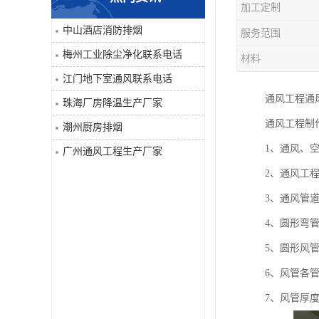
加工定制
工业除尘净化
中山酒店消防排烟
服务范围
梅州工业除尘净化联系电话
材料
江门地下室通风联系电话
通风工程通
珠海厂房降温生产厂家
通风工程制
潮州厨房排烟
1、通风、
广州通风工程生产厂家
2、通风工
3、通风管
4、圆形弯
5、圆形风管
6、风管各
7、风管厚