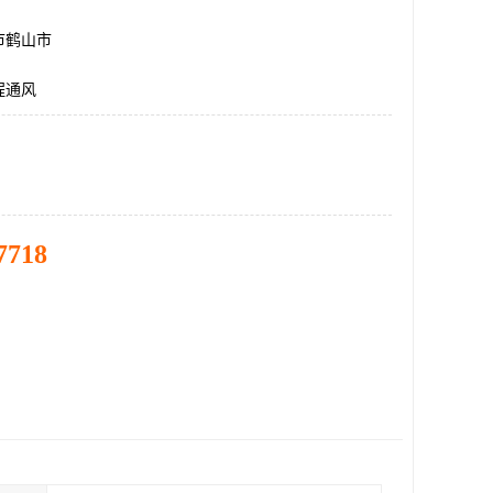
市鹤山市
程通风
7718