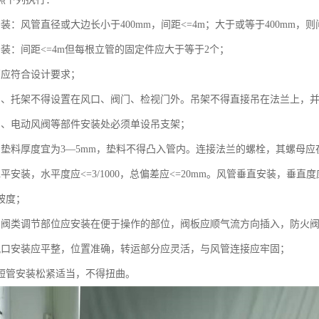
装：风管直径或大边长小于400mm，间距<=4m；大于或等于400mm，则
安装：间距<=4m但每根立管的固定件应大于等于2个；
管应符合设计要求；
吊、托架不得设置在风口、阀门、检视门外。吊架不得直接吊在法兰上，
阀、电动风阀等部件安装处必须单设吊支架；
的垫料厚度宜为3—5mm，垫料不得凸入管内。连接法兰的螺栓，其螺母
平安装，水平度应<=3/1000，总偏差应<=20mm。风管垂直安装，垂直度应
坡度；
的阀类调节部位应安装在便于操作的部位，阀板应顺气流方向插入，防火
风口安装应平整，位置准确，转运部分应灵活，与风管连接应牢固；
性短管安装松紧适当，不得扭曲。