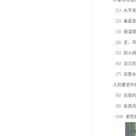
（1）水平安
（2）垂直
（3）保温
（4）支、
（5）防火
（6）法兰
（7）风管水
人防要求作
（8）风管
（9）各类
（10）柔