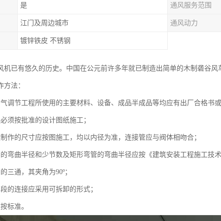
是
通风服务范围
江门及周边城市
通风动力
镀锌铁皮 不锈钢
风机已有悠久的历史。中国在公元前许多年就已制造出简单的木制砻谷风
作方法：
空气调节工程所使用的主要材料、设备、成品半成品等均应有出厂合格书
程必须按批准的设计图纸施工；
道制作的尺寸应按图施工，均以内径为准，连接管应与阀体相吻合；
管的弯曲半径和少节数及矩形弯管的弯曲半径应按《建筑安装工程施工技
的三通，其夹角为90º；
管段的连接应采用可拆卸的形式；
度按标准。