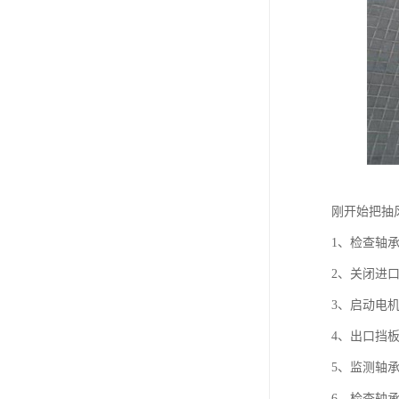
刚开始把抽
1、检查轴
2、关闭进
3、启动电
4、出口挡
5、监测轴
6、检查轴