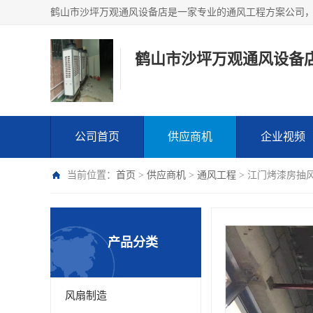
鹤山市沙坪万观通风设备
公司首页
供应商机
企业视频
当前位置：
首页
>
供应商机
>
通风工程
> 江门烤漆房抽
产品分类
风扇制造