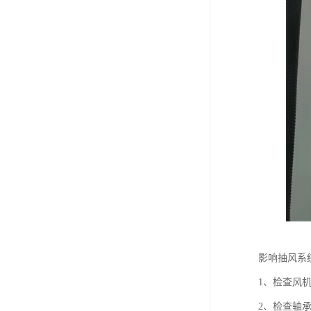
影响抽风系
1、检查风
2、检查轴