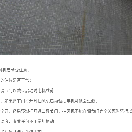
风机启动要注意：
承的油位是否正常；
口调节门以减少启动时电机载荷；
机：如果调节门打开时抽风机启动驱动电机可能会过载；
板全开，然后逐渐打开进口调节门，抽风机不能在调节门完全关死时运行
承温度，查看任何不正常的振动；
承的油位并与设计值比较。