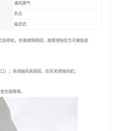
通风换气
负压
轴流式
立刻停机，检查故障原因，故障排除后方可重新启
风口）；关闭抽风系统前，应先关闭抽风机；
易发生故障等。