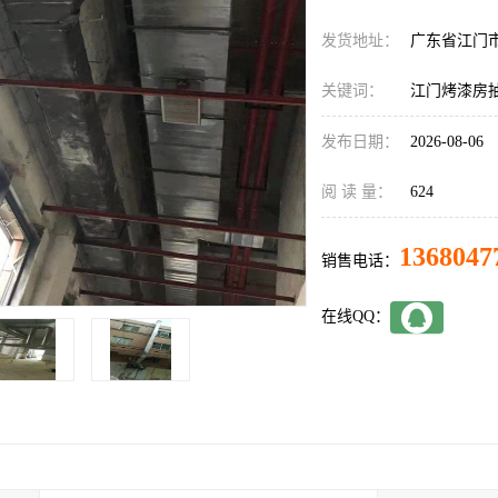
发货地址：
广东省江门
关键词：
江门烤漆房
发布日期：
2026-08-06
阅 读 量：
624
1368047
销售电话：
在线QQ：