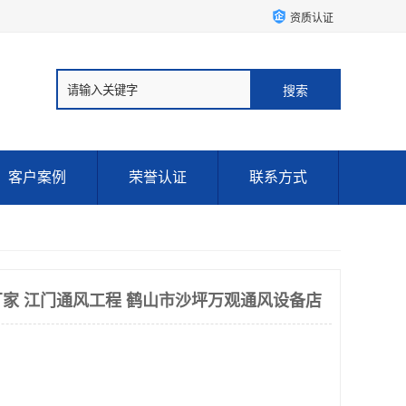
资质认证
客户案例
荣誉认证
联系方式
家 江门通风工程 鹤山市沙坪万观通风设备店