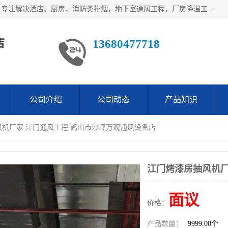
鹤山市沙坪万观通风设备店是一家专业的通风工程方案公司，专注解决酒店、厨房、消防类排烟，地下室通风工程，厂房降温工程，工业除尘净化工程及各类环保通风工程。
店
13680477718
公司介绍
公司动态
产品知识
风机厂家 江门通风工程 鹤山市沙坪万观通风设备店
江门烤漆房抽风机厂
面议
价格：
产品数量：
9999.00个