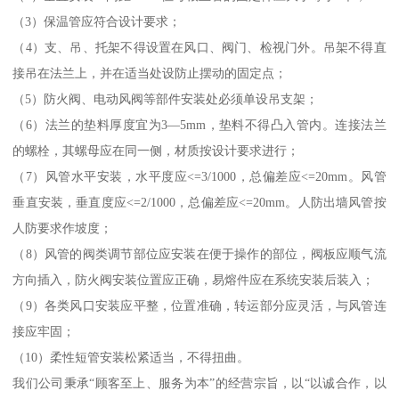
（3）保温管应符合设计要求；
（4）支、吊、托架不得设置在风口、阀门、检视门外。吊架不得直
接吊在法兰上，并在适当处设防止摆动的固定点；
（5）防火阀、电动风阀等部件安装处必须单设吊支架；
（6）法兰的垫料厚度宜为3—5mm，垫料不得凸入管内。连接法兰
的螺栓，其螺母应在同一侧，材质按设计要求进行；
（7）风管水平安装，水平度应<=3/1000，总偏差应<=20mm。风管
垂直安装，垂直度应<=2/1000，总偏差应<=20mm。人防出墙风管按
人防要求作坡度；
（8）风管的阀类调节部位应安装在便于操作的部位，阀板应顺气流
方向插入，防火阀安装位置应正确，易熔件应在系统安装后装入；
（9）各类风口安装应平整，位置准确，转运部分应灵活，与风管连
接应牢固；
（10）柔性短管安装松紧适当，不得扭曲。
我们公司秉承“顾客至上、服务为本”的经营宗旨，以“以诚合作，以