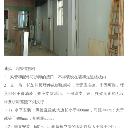
通风工程管道部件：
1、风管和配件可拆卸的接口，不得装设在墙和走道楼板内；
2、支、吊、托架的预埋件或膨胀螺栓，位置应准确、牢固可靠，埋
入部分不得油漆，并应支除油污。不保温支、吊、托架间距如无设
计要求应遵照下列执行：
（1）水平安装：风管直径或大边长小于400mm，间距<=4m；大于
或等于400mm，则间距≤3m；
（2）垂直安装：间距<=4m但每根立管的固定件应大于等于2个；