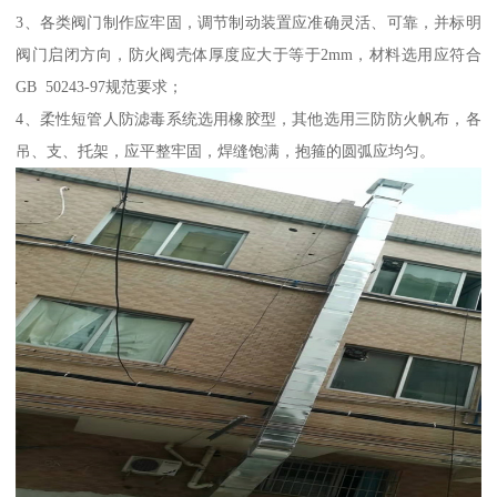
3、各类阀门制作应牢固，调节制动装置应准确灵活、可靠，并标明
阀门启闭方向，防火阀壳体厚度应大于等于2mm，材料选用应符合
GB 50243-97规范要求；
4、柔性短管人防滤毒系统选用橡胶型，其他选用三防防火帆布，各
吊、支、托架，应平整牢固，焊缝饱满，抱箍的圆弧应均匀。