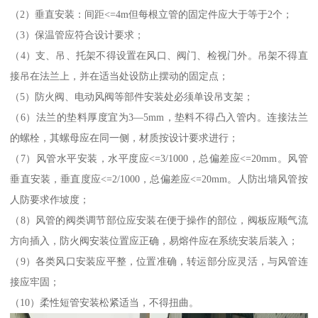
（2）垂直安装：间距<=4m但每根立管的固定件应大于等于2个；
（3）保温管应符合设计要求；
（4）支、吊、托架不得设置在风口、阀门、检视门外。吊架不得直
接吊在法兰上，并在适当处设防止摆动的固定点；
（5）防火阀、电动风阀等部件安装处必须单设吊支架；
（6）法兰的垫料厚度宜为3—5mm，垫料不得凸入管内。连接法兰
的螺栓，其螺母应在同一侧，材质按设计要求进行；
（7）风管水平安装，水平度应<=3/1000，总偏差应<=20mm。风管
垂直安装，垂直度应<=2/1000，总偏差应<=20mm。人防出墙风管按
人防要求作坡度；
（8）风管的阀类调节部位应安装在便于操作的部位，阀板应顺气流
方向插入，防火阀安装位置应正确，易熔件应在系统安装后装入；
（9）各类风口安装应平整，位置准确，转运部分应灵活，与风管连
接应牢固；
（10）柔性短管安装松紧适当，不得扭曲。