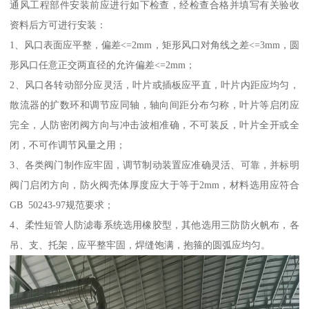
通风工程部件安装前应进行如下检查，经检查合格并填写有关验收
资料后方可进行安装：
1、风口表面应平整，偏差<=2mm，矩形风口对角线之差<=3mm，圆
形风口任意正交两直径的允许偏差<=2mm；
2、风口各转动部分应灵活，叶片或插板应平直，叶片内距应均匀，
散流器的扩数环和调节应同轴，轴向间距分布匀称，叶片等启闭应
完全，人防密闭阀方向与冲击波相准确，不可装反，叶片全开或全
闭，不可作调节风量之用；
3、各类阀门制作应牢固，调节制动装置应准确灵活、可靠，并标明
阀门启闭方向，防火阀壳体厚度应大于等于2mm，材料选用应符合
GB 50243-97规范要求；
4、柔性短管人防滤毒系统选用橡胶型，其他选用三防防火帆布，各
吊、支、托架，应平整牢固，焊缝饱满，抱箍的圆弧应均匀。