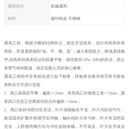
通风动力
机械通风
材料
镀锌铁皮 不锈钢
通风工程，根据大楼的结构特点，就近开设风井，划分排风和补风
系统，管道系统做到“短、平、顺、直”，减小系统阻力，降低系统噪
声;排风和补风系统达到风量平衡，保持室内-5Pa--10Pa的负压，防止
有害气体的散溢，保证实验人员的身心健康。
通风工程部件安装前应进行如下检查，经检查合格并填写有关验收
资料后方可进行安装：
1、风口表面应平整，偏差<=2mm，矩形风口对角线之差<=3mm，圆
形风口任意正交两直径的允许偏差<=2mm；
2、风口各转动部分应灵活，叶片或插板应平直，叶片内距应均匀，
散流器的扩数环和调节应同轴，轴向间距分布匀称，叶片等启闭应
完全，人防密闭阀方向与冲击波相准确，不可装反，叶片全开或全