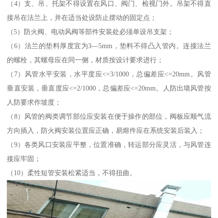
（4）支、吊、托架不得设置在风口、阀门、检视门外。吊架不得直
接吊在法兰上，并在适当处设防止摆动的固定点；
（5）防火阀、电动风阀等部件安装处必须单设吊支架；
（6）法兰的垫料厚度宜为3—5mm，垫料不得凸入管内。连接法兰
的螺栓，其螺母应在同一侧，材质按设计要求进行；
（7）风管水平安装，水平度应<=3/1000，总偏差应<=20mm。风管
垂直安装，垂直度应<=2/1000，总偏差应<=20mm。人防出墙风管按
人防要求作坡度；
（8）风管的阀类调节部位应安装在便于操作的部位，阀板应顺气流
方向插入，防火阀安装位置应正确，易熔件应在系统安装后装入；
（9）各类风口安装应平整，位置准确，转运部分应灵活，与风管连
接应牢固；
（10）柔性短管安装松紧适当，不得扭曲。