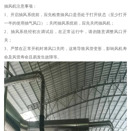
抽风机注意事项：
1、开启抽风系统前，应先检查抽风口是否处于打开状态（至少打开
一半的使用抽气风口）；关闭抽风系统前，应先关闭抽风机；
2、抽风系统经初次调试后，在正常运行中，请勿随意调整风口开
关；
3、严禁在正常开机时将风口关闭，这将导致风管变形，影响风机寿
命及风管寿命且易发生故障等。