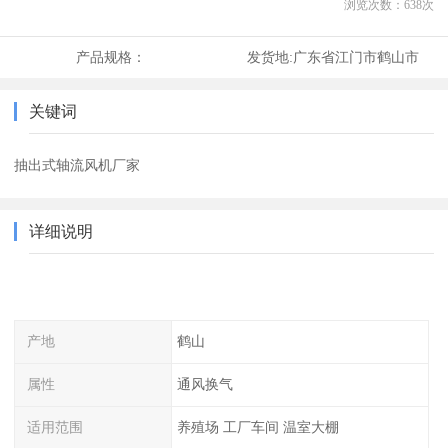
浏览次数：
638
次
产品规格：
发货地:
广东省江门市鹤山市
关键词
抽出式轴流风机厂家
详细说明
产地
鹤山
属性
通风换气
适用范围
养殖场 工厂车间 温室大棚