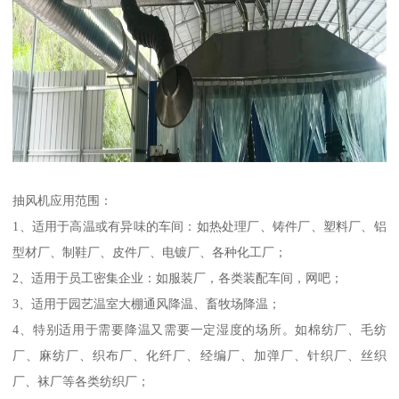
抽风机应用范围：
1、适用于高温或有异味的车间：如热处理厂、铸件厂、塑料厂、铝
型材厂、制鞋厂、皮件厂、电镀厂、各种化工厂；
2、适用于员工密集企业：如服装厂，各类装配车间，网吧；
3、适用于园艺温室大棚通风降温、畜牧场降温；
4、特别适用于需要降温又需要一定湿度的场所。如棉纺厂、毛纺
厂、麻纺厂、织布厂、化纤厂、经编厂、加弹厂、针织厂、丝织
厂、袜厂等各类纺织厂；