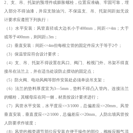
2、支、吊、托架的预埋件或膨胀螺栓，位置应准确、牢固可靠，埋
入部分不得油漆，并应支除油污。不保温支、吊、托架间距如无设
计要求应遵照下列执行：
（1）水平安装：风管直径或大边长小于400mm，间距<=4m；大于
或等于400mm，则间距≤3m；
（2）垂直安装：间距<=4m但每根立管的固定件应大于等于2个；
（3）保温管应符合设计要求；
（4）支、吊、托架不得设置在风口、阀门、检视门外。吊架不得直
接吊在法兰上，并在适当处设防止摆动的固定点；
（5）防火阀、电动风阀等部件安装处必须单设吊支架；
（6）法兰的垫料厚度宜为3—5mm，垫料不得凸入管内。连接法兰
的螺栓，其螺母应在同一侧，材质按设计要求进行；
（7）风管水平安装，水平度应<=3/1000，总偏差应<=20mm。风管
垂直安装，垂直度应<=2/1000，总偏差应<=20mm。人防出墙风管按
人防要求作坡度；
（8）风管的阀类调节部位应安装在便于操作的部位，阀板应顺气流