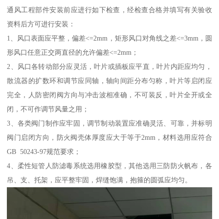
通风工程部件安装前应进行如下检查，经检查合格并填写有关验收
资料后方可进行安装：
1、风口表面应平整，偏差<=2mm，矩形风口对角线之差<=3mm，圆
形风口任意正交两直径的允许偏差<=2mm；
2、风口各转动部分应灵活，叶片或插板应平直，叶片内距应均匀，
散流器的扩数环和调节应同轴，轴向间距分布匀称，叶片等启闭应
完全，人防密闭阀方向与冲击波相准确，不可装反，叶片全开或全
闭，不可作调节风量之用；
3、各类阀门制作应牢固，调节制动装置应准确灵活、可靠，并标明
阀门启闭方向，防火阀壳体厚度应大于等于2mm，材料选用应符合
GB 50243-97规范要求；
4、柔性短管人防滤毒系统选用橡胶型，其他选用三防防火帆布，各
吊、支、托架，应平整牢固，焊缝饱满，抱箍的圆弧应均匀。