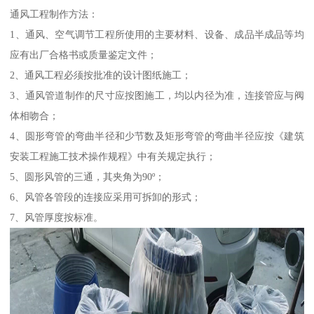
通风工程制作方法：
1、通风、空气调节工程所使用的主要材料、设备、成品半成品等均
应有出厂合格书或质量鉴定文件；
2、通风工程必须按批准的设计图纸施工；
3、通风管道制作的尺寸应按图施工，均以内径为准，连接管应与阀
体相吻合；
4、圆形弯管的弯曲半径和少节数及矩形弯管的弯曲半径应按《建筑
安装工程施工技术操作规程》中有关规定执行；
5、圆形风管的三通，其夹角为90º；
6、风管各管段的连接应采用可拆卸的形式；
7、风管厚度按标准。