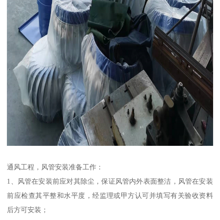
通风工程，风管安装准备工作：
1、风管在安装前应对其除尘，保证风管内外表面整洁，风管在安装
前应检查其平整和水平度，经监理或甲方认可并填写有关验收资料
后方可安装；