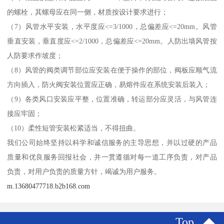
的螺栓，其螺母应在同一侧，材质按设计要求进行；
（7）风管水平安装，水平度应<=3/1000，总偏差应<=20mm。风管
垂直安装，垂直度应<=2/1000，总偏差应<=20mm。人防出墙风管按
人防要求作坡度；
（8）风管的阀类调节部位应安装在便于操作的部位，阀板应顺气流
方向插入，防火阀安装位置应正确，易熔件应在系统安装后装入；
（9）各类风口安装应平整，位置准确，转运部分应灵活，与风管连
接应牢固；
（10）柔性短管安装松紧适当，不得扭曲。
我们公司始终坚持以科学和诚信服务的主导思想，并以过硬的产品
质量和优良服务回报社会，并一贯遵循对每一道工序负责，对产品
负责，对用户负责的质量方针，竭诚为用户服务。
m.13680477718.b2b168.com
Top