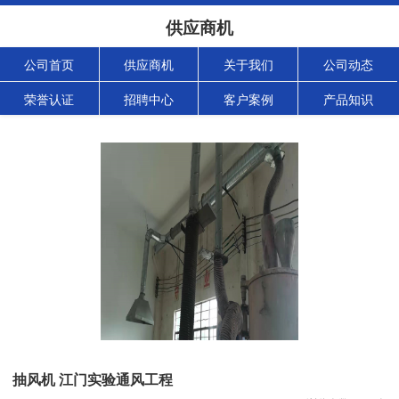
供应商机
公司首页
供应商机
关于我们
公司动态
荣誉认证
招聘中心
客户案例
产品知识
抽风机 江门实验通风工程