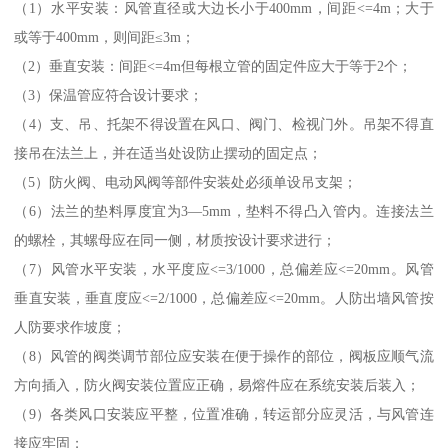
（1）水平安装：风管直径或大边长小于400mm，间距<=4m；大于
或等于400mm，则间距≤3m；
（2）垂直安装：间距<=4m但每根立管的固定件应大于等于2个；
（3）保温管应符合设计要求；
（4）支、吊、托架不得设置在风口、阀门、检视门外。吊架不得直
接吊在法兰上，并在适当处设防止摆动的固定点；
（5）防火阀、电动风阀等部件安装处必须单设吊支架；
（6）法兰的垫料厚度宜为3—5mm，垫料不得凸入管内。连接法兰
的螺栓，其螺母应在同一侧，材质按设计要求进行；
（7）风管水平安装，水平度应<=3/1000，总偏差应<=20mm。风管
垂直安装，垂直度应<=2/1000，总偏差应<=20mm。人防出墙风管按
人防要求作坡度；
（8）风管的阀类调节部位应安装在便于操作的部位，阀板应顺气流
方向插入，防火阀安装位置应正确，易熔件应在系统安装后装入；
（9）各类风口安装应平整，位置准确，转运部分应灵活，与风管连
接应牢固；