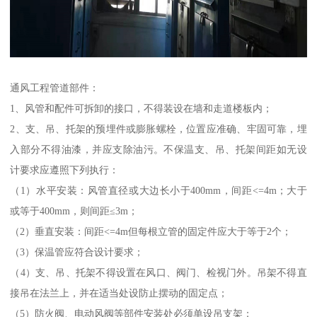
通风工程管道部件：
1、风管和配件可拆卸的接口，不得装设在墙和走道楼板内；
2、支、吊、托架的预埋件或膨胀螺栓，位置应准确、牢固可靠，埋
入部分不得油漆，并应支除油污。不保温支、吊、托架间距如无设
计要求应遵照下列执行：
（1）水平安装：风管直径或大边长小于400mm，间距<=4m；大于
或等于400mm，则间距≤3m；
（2）垂直安装：间距<=4m但每根立管的固定件应大于等于2个；
（3）保温管应符合设计要求；
（4）支、吊、托架不得设置在风口、阀门、检视门外。吊架不得直
接吊在法兰上，并在适当处设防止摆动的固定点；
（5）防火阀、电动风阀等部件安装处必须单设吊支架；