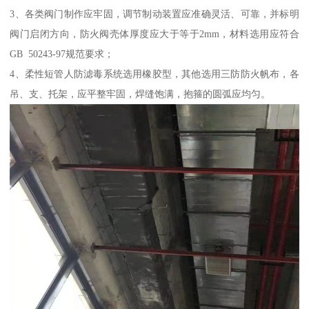
3、各类阀门制作应牢固，调节制动装置应准确灵活、可靠，并标明
阀门启闭方向，防火阀壳体厚度应大于等于2mm，材料选用应符合
GB 50243-97规范要求；
4、柔性短管人防滤毒系统选用橡胶型，其他选用三防防火帆布，各
吊、支、托架，应平整牢固，焊缝饱满，抱箍的圆弧应均匀。