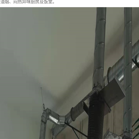
多油烟、闷热异味厨房及饭堂。