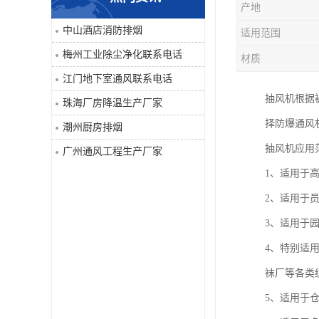
产地
工业除尘净化
中山酒店消防排烟
适用范围
梅州工业除尘净化联系电话
材质
江门地下室通风联系电话
抽风机根据
珠海厂房降温生产厂家
择防爆通风
潮州厨房排烟
抽风机应用
广州通风工程生产厂家
1、适用于
2、适用于
3、适用于
4、特别适
袜厂等各类
5、适用于