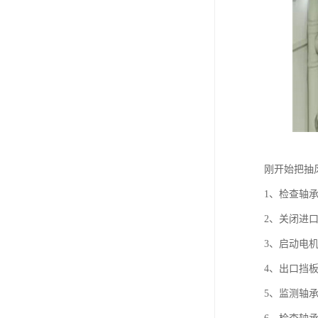
刚开始把抽
1、检查轴
2、关闭进
3、启动电
4、出口挡
5、监测轴