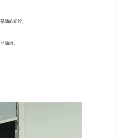
和基础的螺栓；
损坏抽风；