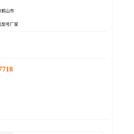
市鹤山市
机型号厂家
7718