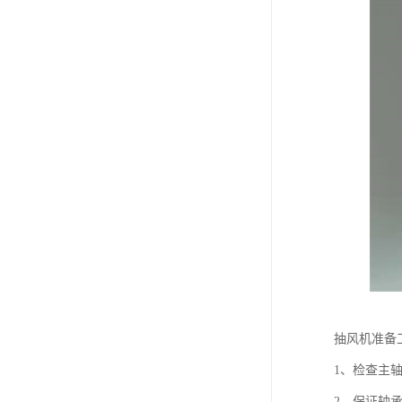
抽风机准备
1、检查主
2、保证轴