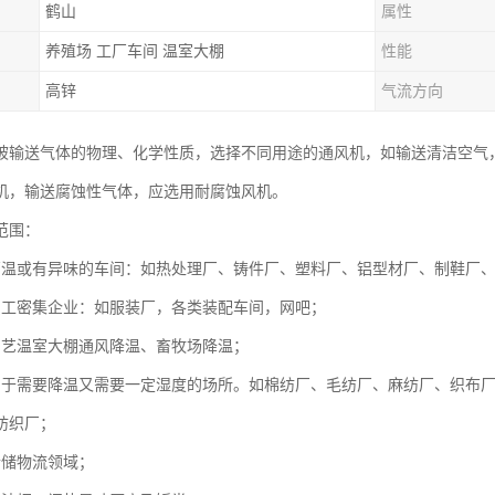
鹤山
属性
养殖场 工厂车间 温室大棚
性能
高锌
气流方向
被输送气体的物理、化学性质，选择不同用途的通风机，如输送清洁空气
机，输送腐蚀性气体，应选用耐腐蚀风机。
范围：
高温或有异味的车间：如热处理厂、铸件厂、塑料厂、铝型材厂、制鞋厂
员工密集企业：如服装厂，各类装配车间，网吧；
园艺温室大棚通风降温、畜牧场降温；
用于需要降温又需要一定湿度的场所。如棉纺厂、毛纺厂、麻纺厂、织布
纺织厂；
仓储物流领域；