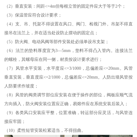
（2）垂直安装：间距<=4m但每根立管的固定件应大于等于2个；
（3）保温管应符合设计要求；
（4）支、吊、托架不得设置在风口、阀门、检视门外。吊架不得直
接吊在法兰上，并在适当处设防止摆动的固定点；
（5）防火阀、电动风阀等部件安装处必须单设吊支架；
（6）法兰的垫料厚度宜为3—5mm，垫料不得凸入管内。连接法兰
的螺栓，其螺母应在同一侧，材质按设计要求进行；
（7）风管水平安装，水平度应<=3/1000，总偏差应<=20mm。风管
垂直安装，垂直度应<=2/1000，总偏差应<=20mm。人防出墙风管按
人防要求作坡度；
（8）风管的阀类调节部位应安装在便于操作的部位，阀板应顺气流
方向插入，防火阀安装位置应正确，易熔件应在系统安装后装入；
（9）各类风口安装应平整，位置准确，转运部分应灵活，与风管连
接应牢固；
（10）柔性短管安装松紧适当，不得扭曲。