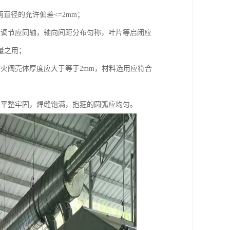
两直径的允许偏差<=2mm；
和调节应同轴，轴向间距分布匀称，叶片等启闭应
量之用；
火阀壳体厚度应大于等于2mm，材料选用应符合
应平整牢固，焊缝饱满，抱箍的圆弧应均匀。