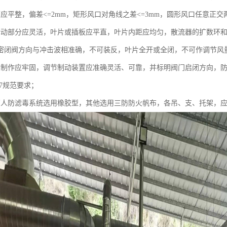
应平整，偏差<=2mm，矩形风口对角线之差<=3mm，圆形风口任意正交
转动部分应灵活，叶片或插板应平直，叶片内距应均匀，散流器的扩数环
密闭阀方向与冲击波相准确，不可装反，叶片全开或全闭，不可作调节风
门制作应牢固，调节制动装置应准确灵活、可靠，并标明阀门启闭方向，防
-97规范要求；
管人防滤毒系统选用橡胶型，其他选用三防防火帆布，各吊、支、托架，