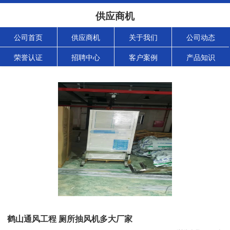
供应商机
公司首页
供应商机
关于我们
公司动态
荣誉认证
招聘中心
客户案例
产品知识
鹤山通风工程 厕所抽风机多大厂家