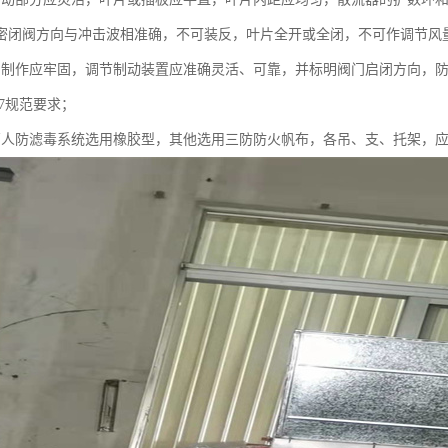
密闭阀方向与冲击波相准确，不可装反，叶片全开或全闭，不可作调节风
门制作应牢固，调节制动装置应准确灵活、可靠，并标明阀门启闭方向，防
-97规范要求；
管人防滤毒系统选用橡胶型，其他选用三防防火帆布，各吊、支、托架，