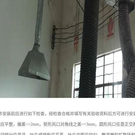
件安装前应进行如下检查，经检查合格并填写有关验收资料后方可进行安
应平整，偏差<=2mm，矩形风口对角线之差<=3mm，圆形风口任意正交
转动部分应灵活，叶片或插板应平直，叶片内距应均匀，散流器的扩数环