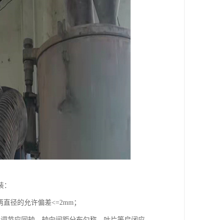
装：
两直径的允许偏差<=2mm；
和调节应同轴，轴向间距分布匀称，叶片等启闭应