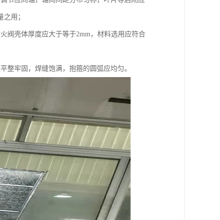
量之用；
火阀壳体厚度应大于等于2mm，材料选用应符合
应平整牢固，焊缝饱满，抱箍的圆弧应均匀。