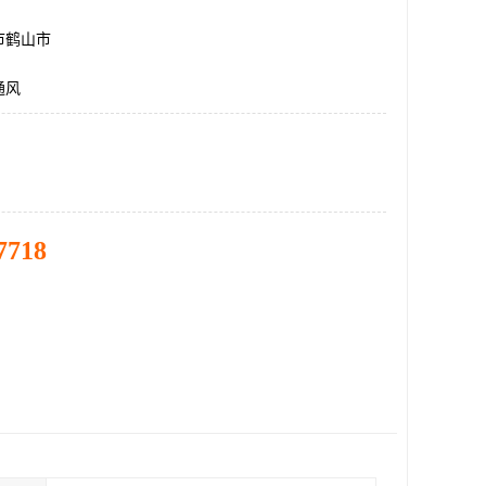
市鹤山市
通风
7718