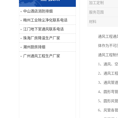
加工定制
工业除尘净化
中山酒店消防排烟
服务范围
梅州工业除尘净化联系电话
材料
江门地下室通风联系电话
通风工程通
珠海厂房降温生产厂家
体作为不可
潮州厨房排烟
通风工程制
广州通风工程生产厂家
1、通风、
2、通风工
3、通风管
4、圆形弯
5、圆形风管
6、风管各