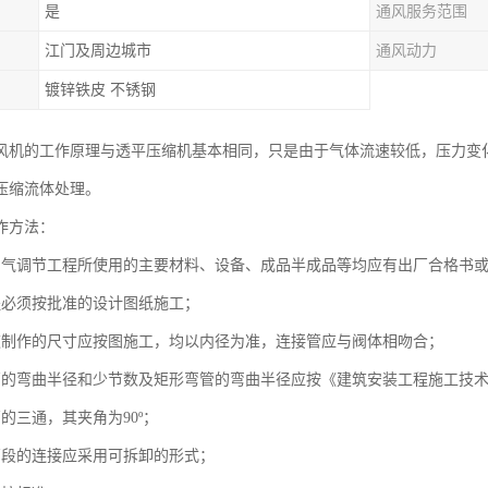
是
通风服务范围
江门及周边城市
通风动力
镀锌铁皮 不锈钢
风机的工作原理与透平压缩机基本相同，只是由于气体流速较低，压力变
压缩流体处理。
作方法：
空气调节工程所使用的主要材料、设备、成品半成品等均应有出厂合格书
程必须按批准的设计图纸施工；
道制作的尺寸应按图施工，均以内径为准，连接管应与阀体相吻合；
管的弯曲半径和少节数及矩形弯管的弯曲半径应按《建筑安装工程施工技
的三通，其夹角为90º；
管段的连接应采用可拆卸的形式；