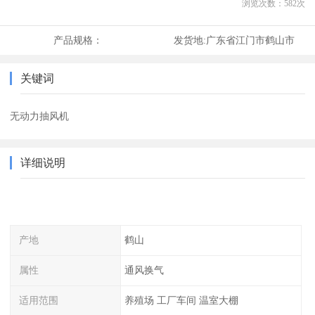
浏览次数：
582
次
产品规格：
发货地:
广东省江门市鹤山市
关键词
无动力抽风机
详细说明
产地
鹤山
属性
通风换气
适用范围
养殖场 工厂车间 温室大棚