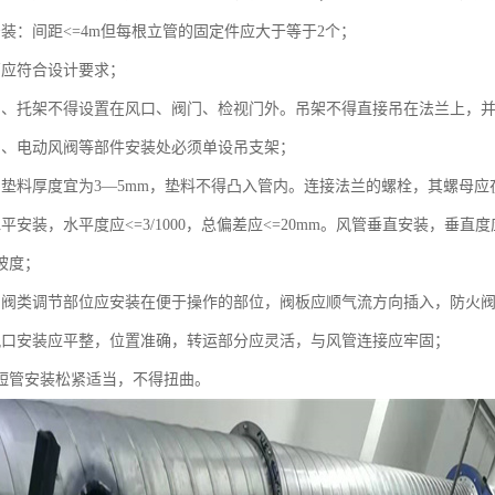
安装：间距<=4m但每根立管的固定件应大于等于2个；
管应符合设计要求；
吊、托架不得设置在风口、阀门、检视门外。吊架不得直接吊在法兰上，
阀、电动风阀等部件安装处必须单设吊支架；
的垫料厚度宜为3—5mm，垫料不得凸入管内。连接法兰的螺栓，其螺母
平安装，水平度应<=3/1000，总偏差应<=20mm。风管垂直安装，垂直度应
坡度；
的阀类调节部位应安装在便于操作的部位，阀板应顺气流方向插入，防火
风口安装应平整，位置准确，转运部分应灵活，与风管连接应牢固；
性短管安装松紧适当，不得扭曲。