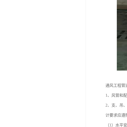
通风工程管
1、风管和
2、支、吊
计要求应遵
（1）水平安