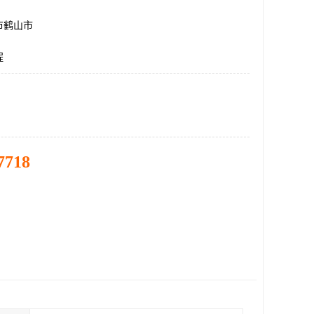
市鹤山市
程
7718