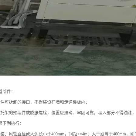
道部件：
配件可拆卸的接口，不得装设在墙和走道楼板内；
、托架的预埋件或膨胀螺栓，位置应准确、牢固可靠，埋入部分不得油漆
照下列执行：
装：风管直径或大边长小于400mm，间距<=4m；大于或等于400mm，则