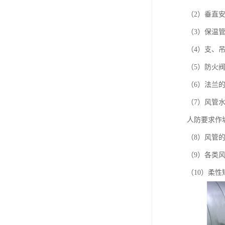
（2）垂直
（3）保温
（4）支、
（5）防火
（6）法兰
（7）风管水
人防要求作
（8）风管
（9）各类
（10）柔