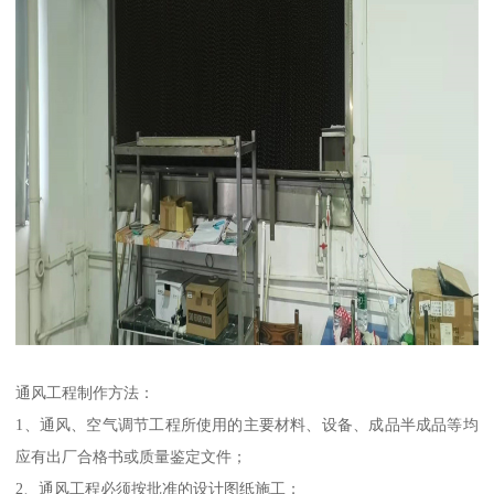
通风工程制作方法：
1、通风、空气调节工程所使用的主要材料、设备、成品半成品等均
应有出厂合格书或质量鉴定文件；
2、通风工程必须按批准的设计图纸施工；