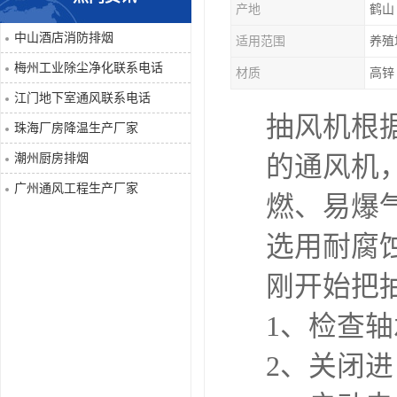
产地
鹤山
工业除尘净化
中山酒店消防排烟
适用范围
养殖
梅州工业除尘净化联系电话
材质
高锌
江门地下室通风联系电话
抽风机根
珠海厂房降温生产厂家
潮州厨房排烟
的通风机
广州通风工程生产厂家
燃、易爆
选用耐腐
刚开始把
1、检查
2、关闭