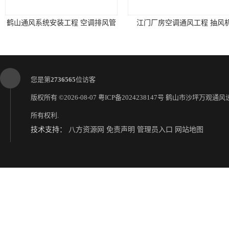
鹤山通风系统安装工程 空调排风管
江门厂房空调通风工程 抽风
您是第
2736565
位访客
版权所有 ©2026-08-07
粤ICP备2024238147号
鹤山市沙坪万观通风
所有权利.
技术支持：
八方资源网
免责声明
管理员入口
网站地图
广东通风管道设备工程 抽风机