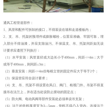
通风工程管道部件：
1、风管和配件可拆卸的接口，不得装设在墙和走道楼板内；
2、支、吊、托架的预埋件或膨胀螺栓，位置应准确、牢固可靠，埋
入部分不得油漆，并应支除油污。不保温支、吊、托架间距如无设
计要求应遵照下列执行：
（1）水平安装：风管直径或大边长小于400mm，间距<=4m；大于
或等于400mm，则间距≤3m；
（2）垂直安装：间距<=4m但每根立管的固定件应大于等于2个；
（3）保温管应符合设计要求；
（4）支、吊、托架不得设置在风口、阀门、检视门外。吊架不得直
接吊在法兰上，并在适当处设防止摆动的固定点；
（5）防火阀、电动风阀等部件安装处必须单设吊支架；
（6）法兰的垫料厚度宜为3—5mm，垫料不得凸入管内。连接法兰