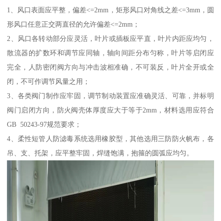
1、风口表面应平整，偏差<=2mm，矩形风口对角线之差<=3mm，圆
形风口任意正交两直径的允许偏差<=2mm；
2、风口各转动部分应灵活，叶片或插板应平直，叶片内距应均匀，
散流器的扩数环和调节应同轴，轴向间距分布匀称，叶片等启闭应
完全，人防密闭阀方向与冲击波相准确，不可装反，叶片全开或全
闭，不可作调节风量之用；
3、各类阀门制作应牢固，调节制动装置应准确灵活、可靠，并标明
阀门启闭方向，防火阀壳体厚度应大于等于2mm，材料选用应符合
GB 50243-97规范要求；
4、柔性短管人防滤毒系统选用橡胶型，其他选用三防防火帆布，各
吊、支、托架，应平整牢固，焊缝饱满，抱箍的圆弧应均匀。