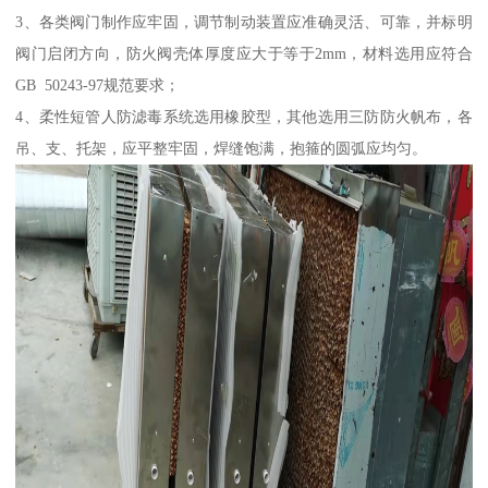
3、各类阀门制作应牢固，调节制动装置应准确灵活、可靠，并标明
阀门启闭方向，防火阀壳体厚度应大于等于2mm，材料选用应符合
GB 50243-97规范要求；
4、柔性短管人防滤毒系统选用橡胶型，其他选用三防防火帆布，各
吊、支、托架，应平整牢固，焊缝饱满，抱箍的圆弧应均匀。