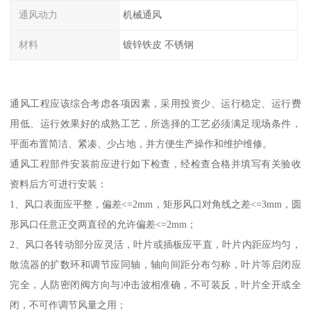
通风动力
机械通风
材料
镀锌铁皮 不锈钢
通风工程应该综合考虑各项因素，采用投资少、运行稳定、运行费
用低、运行效果好的成熟工艺，所选择的工艺必须满足现场条件，
平面布置简洁、紧凑、少占地，并方便生产操作和维护维修。
通风工程部件安装前应进行如下检查，经检查合格并填写有关验收
资料后方可进行安装：
1、风口表面应平整，偏差<=2mm，矩形风口对角线之差<=3mm，圆
形风口任意正交两直径的允许偏差<=2mm；
2、风口各转动部分应灵活，叶片或插板应平直，叶片内距应均匀，
散流器的扩数环和调节应同轴，轴向间距分布匀称，叶片等启闭应
完全，人防密闭阀方向与冲击波相准确，不可装反，叶片全开或全
闭，不可作调节风量之用；