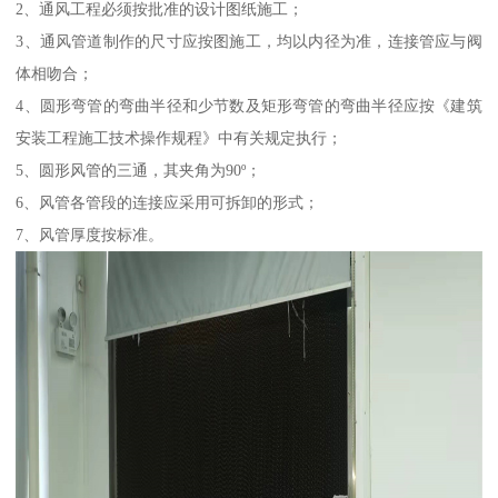
2、通风工程必须按批准的设计图纸施工；
3、通风管道制作的尺寸应按图施工，均以内径为准，连接管应与阀
体相吻合；
4、圆形弯管的弯曲半径和少节数及矩形弯管的弯曲半径应按《建筑
安装工程施工技术操作规程》中有关规定执行；
5、圆形风管的三通，其夹角为90º；
6、风管各管段的连接应采用可拆卸的形式；
7、风管厚度按标准。