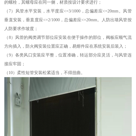
的螺栓，其螺母应在同一侧，材质按设计要求进行；
（7）风管水平安装，水平度应<=3/1000，总偏差应<=20mm。风管
垂直安装，垂直度应<=2/1000，总偏差应<=20mm。人防出墙风管按
人防要求作坡度；
（8）风管的阀类调节部位应安装在便于操作的部位，阀板应顺气流
方向插入，防火阀安装位置应正确，易熔件应在系统安装后装入；
（9）各类风口安装应平整，位置准确，转运部分应灵活，与风管连
接应牢固；
（10）柔性短管安装松紧适当，不得扭曲。