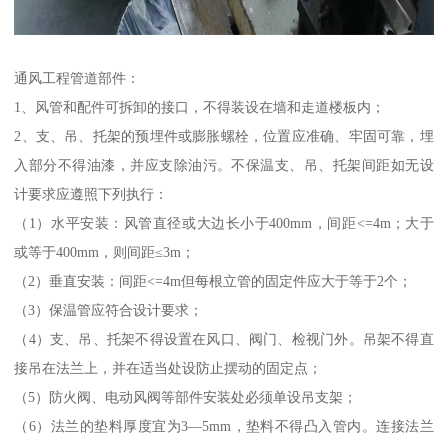
通风工程管道部件：
1、风管和配件可拆卸的接口，不得装设在墙和走道楼板内；
2、支、吊、托架的预埋件或膨胀螺栓，位置应准确、牢固可靠，埋
入部分不得油漆，并应支除油污。不保温支、吊、托架间距如无设
计要求应遵照下列执行：
（1）水平安装：风管直径或大边长小于400mm，间距<=4m；大于
或等于400mm，则间距≤3m；
（2）垂直安装：间距<=4m但每根立管的固定件应大于等于2个；
（3）保温管应符合设计要求；
（4）支、吊、托架不得设置在风口、阀门、检视门外。吊架不得直
接吊在法兰上，并在适当处设防止摆动的固定点；
（5）防火阀、电动风阀等部件安装处必须单设吊支架；
（6）法兰的垫料厚度宜为3—5mm，垫料不得凸入管内。连接法兰