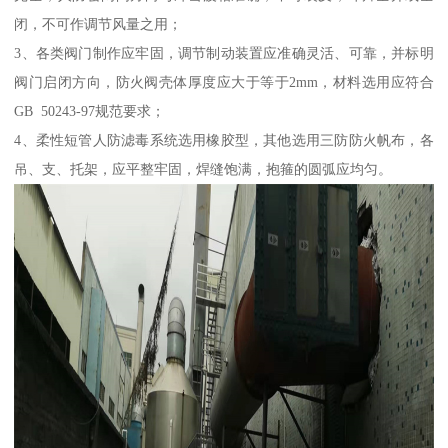
闭，不可作调节风量之用；
3、各类阀门制作应牢固，调节制动装置应准确灵活、可靠，并标明
阀门启闭方向，防火阀壳体厚度应大于等于2mm，材料选用应符合
GB 50243-97规范要求；
4、柔性短管人防滤毒系统选用橡胶型，其他选用三防防火帆布，各
吊、支、托架，应平整牢固，焊缝饱满，抱箍的圆弧应均匀。