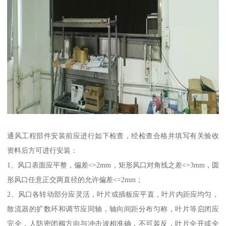
通风工程部件安装前应进行如下检查，经检查合格并填写有关验收
资料后方可进行安装：
1、风口表面应平整，偏差<=2mm，矩形风口对角线之差<=3mm，圆
形风口任意正交两直径的允许偏差<=2mm；
2、风口各转动部分应灵活，叶片或插板应平直，叶片内距应均匀，
散流器的扩数环和调节应同轴，轴向间距分布匀称，叶片等启闭应
完全，人防密闭阀方向与冲击波相准确，不可装反，叶片全开或全