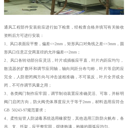
通风工程部件安装前应进行如下检查，经检查合格并填写有关验收
资料后方可进行安装：
1、风口表面应平整，偏差<=2mm，矩形风口对角线之差<=3mm，圆
形风口任意正交两直径的允许偏差<=2mm；
2、风口各转动部分应灵活，叶片或插板应平直，叶片内距应均匀，
散流器的扩数环和调节应同轴，轴向间距分布匀称，叶片等启闭应
完全，人防密闭阀方向与冲击波相准确，不可装反，叶片全开或全
闭，不可作调节风量之用；
3、各类阀门制作应牢固，调节制动装置应准确灵活、可靠，并标明
阀门启闭方向，防火阀壳体厚度应大于等于2mm，材料选用应符合
GB 50243-97规范要求；
4、柔性短管人防滤毒系统选用橡胶型，其他选用三防防火帆布，各
吊、支、托架，应平整牢固，焊缝饱满，抱箍的圆弧应均匀。