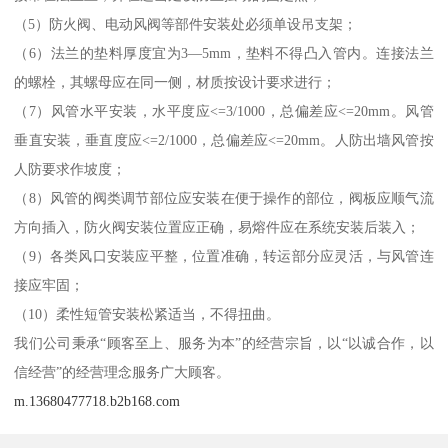
（5）防火阀、电动风阀等部件安装处必须单设吊支架；
（6）法兰的垫料厚度宜为3—5mm，垫料不得凸入管内。连接法兰
的螺栓，其螺母应在同一侧，材质按设计要求进行；
（7）风管水平安装，水平度应<=3/1000，总偏差应<=20mm。风管
垂直安装，垂直度应<=2/1000，总偏差应<=20mm。人防出墙风管按
人防要求作坡度；
（8）风管的阀类调节部位应安装在便于操作的部位，阀板应顺气流
方向插入，防火阀安装位置应正确，易熔件应在系统安装后装入；
（9）各类风口安装应平整，位置准确，转运部分应灵活，与风管连
接应牢固；
（10）柔性短管安装松紧适当，不得扭曲。
我们公司秉承“顾客至上、服务为本”的经营宗旨，以“以诚合作，以
信经营”的经营理念服务广大顾客。
m.13680477718.b2b168.com