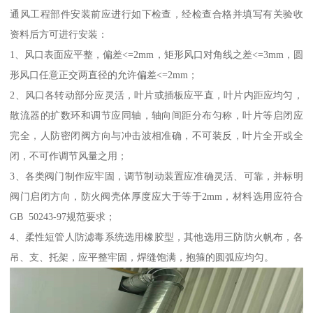
通风工程部件安装前应进行如下检查，经检查合格并填写有关验收
资料后方可进行安装：
1、风口表面应平整，偏差<=2mm，矩形风口对角线之差<=3mm，圆
形风口任意正交两直径的允许偏差<=2mm；
2、风口各转动部分应灵活，叶片或插板应平直，叶片内距应均匀，
散流器的扩数环和调节应同轴，轴向间距分布匀称，叶片等启闭应
完全，人防密闭阀方向与冲击波相准确，不可装反，叶片全开或全
闭，不可作调节风量之用；
3、各类阀门制作应牢固，调节制动装置应准确灵活、可靠，并标明
阀门启闭方向，防火阀壳体厚度应大于等于2mm，材料选用应符合
GB 50243-97规范要求；
4、柔性短管人防滤毒系统选用橡胶型，其他选用三防防火帆布，各
吊、支、托架，应平整牢固，焊缝饱满，抱箍的圆弧应均匀。