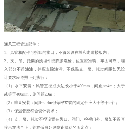
通风工程管道部件：
1、风管和配件可拆卸的接口，不得装设在墙和走道楼板内；
2、支、吊、托架的预埋件或膨胀螺栓，位置应准确、牢固可靠，埋
入部分不得油漆，并应支除油污。不保温支、吊、托架间距如无设
计要求应遵照下列执行：
（1）水平安装：风管直径或大边长小于400mm，间距<=4m；大于
或等于400mm，则间距≤3m；
（2）垂直安装：间距<=4m但每根立管的固定件应大于等于2个；
（3）保温管应符合设计要求；
（4）支、吊、托架不得设置在风口、阀门、检视门外。吊架不得直
接吊在法兰上，并在适当处设防止摆动的固定点；