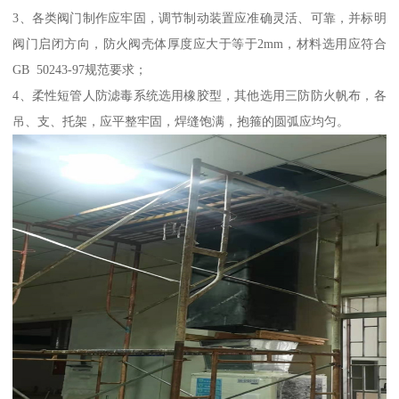
3、各类阀门制作应牢固，调节制动装置应准确灵活、可靠，并标明
阀门启闭方向，防火阀壳体厚度应大于等于2mm，材料选用应符合
GB 50243-97规范要求；
4、柔性短管人防滤毒系统选用橡胶型，其他选用三防防火帆布，各
吊、支、托架，应平整牢固，焊缝饱满，抱箍的圆弧应均匀。