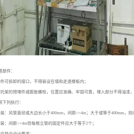
道部件：
配件可拆卸的接口，不得装设在墙和走道楼板内；
、托架的预埋件或膨胀螺栓，位置应准确、牢固可靠，埋入部分不得油漆
照下列执行：
装：风管直径或大边长小于400mm，间距<=4m；大于或等于400mm，则
安装：间距<=4m但每根立管的固定件应大于等于2个；
管应符合设计要求；