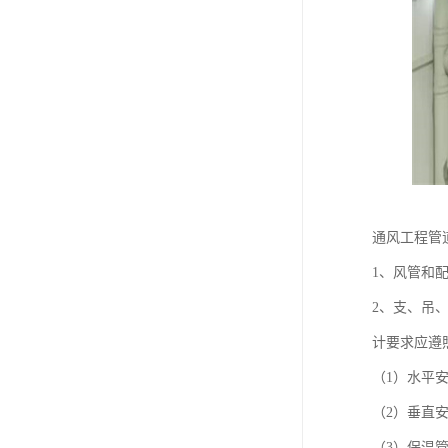
通风工程管
1、风管和
2、支、吊
计要求应遵
（1）水平安
（2）垂直
（3）保温