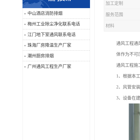
加工定制
工业除尘净化
中山酒店消防排烟
服务范围
梅州工业除尘净化联系电话
材料
江门地下室通风联系电话
通风工程通
珠海厂房降温生产厂家
体作为不可
潮州厨房排烟
通风工程施
广州通风工程生产厂家
1、根据本
2、风管安
3、设备在