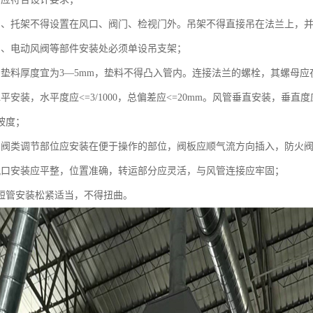
吊、托架不得设置在风口、阀门、检视门外。吊架不得直接吊在法兰上，
阀、电动风阀等部件安装处必须单设吊支架；
的垫料厚度宜为3—5mm，垫料不得凸入管内。连接法兰的螺栓，其螺母
平安装，水平度应<=3/1000，总偏差应<=20mm。风管垂直安装，垂直度应
坡度；
的阀类调节部位应安装在便于操作的部位，阀板应顺气流方向插入，防火
风口安装应平整，位置准确，转运部分应灵活，与风管连接应牢固；
性短管安装松紧适当，不得扭曲。