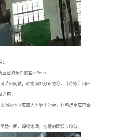
装：
两直径的允许偏差<=2mm；
和调节应同轴，轴向间距分布匀称，叶片等启闭应
量之用；
火阀壳体厚度应大于等于2mm，材料选用应符合
应平整牢固，焊缝饱满，抱箍的圆弧应均匀。