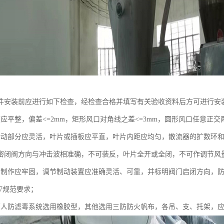
件安装前应进行如下检查，经检查合格并填写有关验收资料后方可进行安
应平整，偏差<=2mm，矩形风口对角线之差<=3mm，圆形风口任意正交
转动部分应灵活，叶片或插板应平直，叶片内距应均匀，散流器的扩数环
密闭阀方向与冲击波相准确，不可装反，叶片全开或全闭，不可作调节风
门制作应牢固，调节制动装置应准确灵活、可靠，并标明阀门启闭方向，防
-97规范要求；
管人防滤毒系统选用橡胶型，其他选用三防防火帆布，各吊、支、托架，