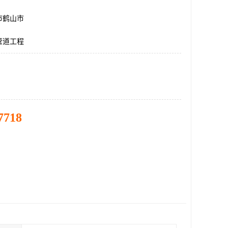
市鹤山市
管道工程
7718