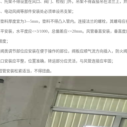
吊、托架不得设置在风口、阀门、检视门外。吊架不得直接吊在法兰上，
阀、电动风阀等部件安装处必须单设吊支架；
的垫料厚度宜为3—5mm，垫料不得凸入管内。连接法兰的螺栓，其螺母
平安装，水平度应<=3/1000，总偏差应<=20mm。风管垂直安装，垂直度应
坡度；
的阀类调节部位应安装在便于操作的部位，阀板应顺气流方向插入，防火
风口安装应平整，位置准确，转运部分应灵活，与风管连接应牢固；
性短管安装松紧适当，不得扭曲。