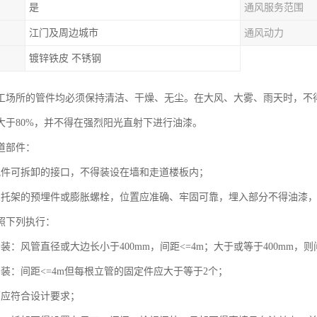
是
通风服务范围
江门及周边城市
通风动力
镀锌铁皮 不锈钢
工场所的管件均必须保持清洁、干燥、无尘。在大风、大雾、雨天时，不
大于80%，并不得在强烈阳光直射下进行油漆。
道部件：
配件可拆卸的接口，不得装设在墙和走道楼板内；
、托架的预埋件或膨胀螺栓，位置应准确、牢固可靠，埋入部分不得油漆
照下列执行：
装：风管直径或大边长小于400mm，间距<=4m；大于或等于400mm，则
安装：间距<=4m但每根立管的固定件应大于等于2个；
管应符合设计要求；