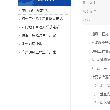
加工定制
工业除尘净化
中山酒店消防排烟
服务范围
梅州工业除尘净化联系电话
材料
江门地下室通风联系电话
通风工程施
珠海厂房降温生产厂家
对湿度不得
潮州厨房排烟
通风工程管
广州通风工程生产厂家
1、风管和
2、支、吊
计要求应遵
（1）水平安
（2）垂直
（3）保温