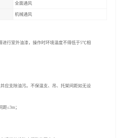
全面通风
机械通风
得进行室外油漆，操作时环境温度不得低于5℃相
，并应支除油污。不保温支、吊、托架间距如无设
间距≤3m；