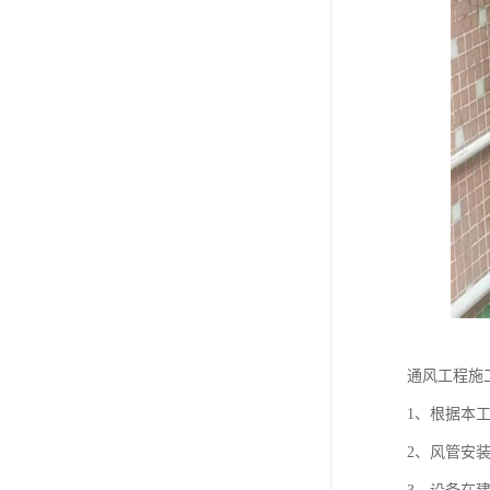
通风工程施
1、根据本
2、风管安