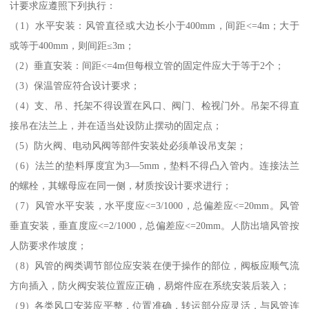
计要求应遵照下列执行：
（1）水平安装：风管直径或大边长小于400mm，间距<=4m；大于
或等于400mm，则间距≤3m；
（2）垂直安装：间距<=4m但每根立管的固定件应大于等于2个；
（3）保温管应符合设计要求；
（4）支、吊、托架不得设置在风口、阀门、检视门外。吊架不得直
接吊在法兰上，并在适当处设防止摆动的固定点；
（5）防火阀、电动风阀等部件安装处必须单设吊支架；
（6）法兰的垫料厚度宜为3—5mm，垫料不得凸入管内。连接法兰
的螺栓，其螺母应在同一侧，材质按设计要求进行；
（7）风管水平安装，水平度应<=3/1000，总偏差应<=20mm。风管
垂直安装，垂直度应<=2/1000，总偏差应<=20mm。人防出墙风管按
人防要求作坡度；
（8）风管的阀类调节部位应安装在便于操作的部位，阀板应顺气流
方向插入，防火阀安装位置应正确，易熔件应在系统安装后装入；
（9）各类风口安装应平整，位置准确，转运部分应灵活，与风管连