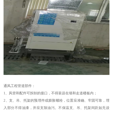
通风工程管道部件：
1、风管和配件可拆卸的接口，不得装设在墙和走道楼板内；
2、支、吊、托架的预埋件或膨胀螺栓，位置应准确、牢固可靠，埋
入部分不得油漆，并应支除油污。不保温支、吊、托架间距如无设