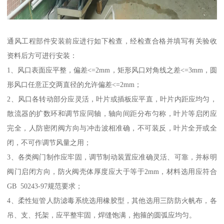
通风工程部件安装前应进行如下检查，经检查合格并填写有关验收
资料后方可进行安装：
1、风口表面应平整，偏差<=2mm，矩形风口对角线之差<=3mm，圆
形风口任意正交两直径的允许偏差<=2mm；
2、风口各转动部分应灵活，叶片或插板应平直，叶片内距应均匀，
散流器的扩数环和调节应同轴，轴向间距分布匀称，叶片等启闭应
完全，人防密闭阀方向与冲击波相准确，不可装反，叶片全开或全
闭，不可作调节风量之用；
3、各类阀门制作应牢固，调节制动装置应准确灵活、可靠，并标明
阀门启闭方向，防火阀壳体厚度应大于等于2mm，材料选用应符合
GB 50243-97规范要求；
4、柔性短管人防滤毒系统选用橡胶型，其他选用三防防火帆布，各
吊、支、托架，应平整牢固，焊缝饱满，抱箍的圆弧应均匀。