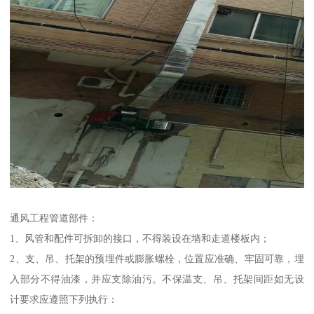
通风工程管道部件：
1、风管和配件可拆卸的接口，不得装设在墙和走道楼板内；
2、支、吊、托架的预埋件或膨胀螺栓，位置应准确、牢固可靠，埋
入部分不得油漆，并应支除油污。不保温支、吊、托架间距如无设
计要求应遵照下列执行：