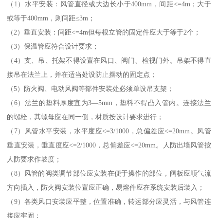
（1）水平安装：风管直径或大边长小于400mm，间距<=4m；大于
或等于400mm，则间距≤3m；
（2）垂直安装：间距<=4m但每根立管的固定件应大于等于2个；
（3）保温管应符合设计要求；
（4）支、吊、托架不得设置在风口、阀门、检视门外。吊架不得直
接吊在法兰上，并在适当处设防止摆动的固定点；
（5）防火阀、电动风阀等部件安装处必须单设吊支架；
（6）法兰的垫料厚度宜为3—5mm，垫料不得凸入管内。连接法兰
的螺栓，其螺母应在同一侧，材质按设计要求进行；
（7）风管水平安装，水平度应<=3/1000，总偏差应<=20mm。风管
垂直安装，垂直度应<=2/1000，总偏差应<=20mm。人防出墙风管按
人防要求作坡度；
（8）风管的阀类调节部位应安装在便于操作的部位，阀板应顺气流
方向插入，防火阀安装位置应正确，易熔件应在系统安装后装入；
（9）各类风口安装应平整，位置准确，转运部分应灵活，与风管连
接应牢固；