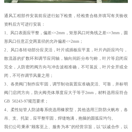
通风工程部件安装前应进行如下检查，经检查合格并填写有关验收
资料后方可进行安装：
1、风口表面应平整，偏差<=2mm，矩形风口对角线之差<=3mm，圆
形风口任意正交两直径的允许偏差<=2mm；
2、风口各转动部分应灵活，叶片或插板应平直，叶片内距应均匀，
散流器的扩数环和调节应同轴，轴向间距分布匀称，叶片等启闭应
完全，人防密闭阀方向与冲击波相准确，不可装反，叶片全开或全
闭，不可作调节风量之用；
3、各类阀门制作应牢固，调节制动装置应准确灵活、可靠，并标明
阀门启闭方向，防火阀壳体厚度应大于等于2mm，材料选用应符合
GB 50243-97规范要求；
4、柔性短管人防滤毒系统选用橡胶型，其他选用三防防火帆布，各
吊、支、托架，应平整牢固，焊缝饱满，抱箍的圆弧应均匀。
我们公司秉承“顾客至上、服务为本”的经营宗旨，以“以诚合作，以