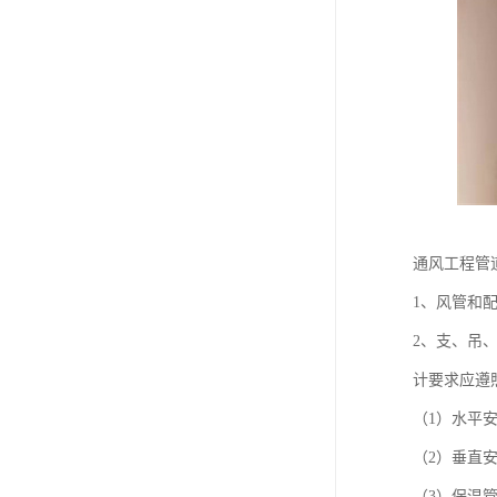
通风工程管
1、风管和
2、支、吊
计要求应遵
（1）水平安
（2）垂直
（3）保温