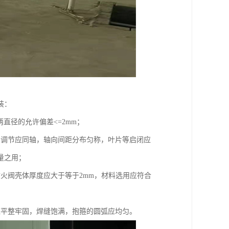
装：
两直径的允许偏差<=2mm；
和调节应同轴，轴向间距分布匀称，叶片等启闭应
量之用；
火阀壳体厚度应大于等于2mm，材料选用应符合
应平整牢固，焊缝饱满，抱箍的圆弧应均匀。