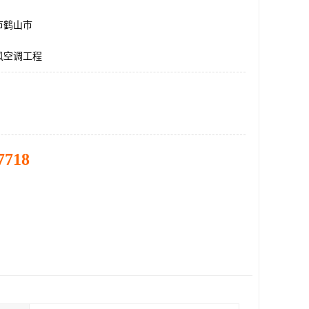
市鹤山市
风空调工程
7718