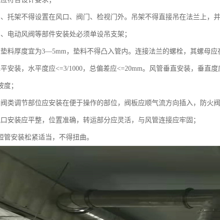
吊、托架不得设置在风口、阀门、检视门外。吊架不得直接吊在法兰上，
阀、电动风阀等部件安装处必须单设吊支架；
的垫料厚度宜为3—5mm，垫料不得凸入管内。连接法兰的螺栓，其螺母
平安装，水平度应<=3/1000，总偏差应<=20mm。风管垂直安装，垂直度应
坡度；
的阀类调节部位应安装在便于操作的部位，阀板应顺气流方向插入，防火
风口安装应平整，位置准确，转运部分应灵活，与风管连接应牢固；
性短管安装松紧适当，不得扭曲。