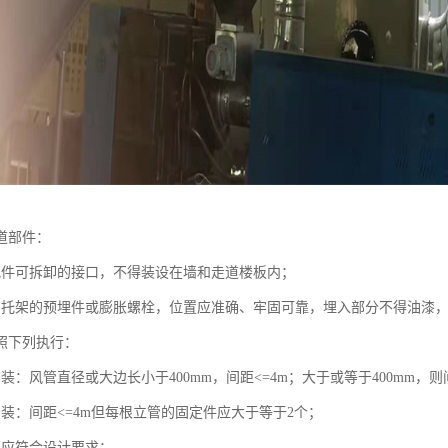
道部件：
配件可拆卸的接口，不得装设在墙和走道楼板内；
、托架的预埋件或膨胀螺栓，位置应准确、牢固可靠，埋入部分不得油漆
照下列执行：
装：风管直径或大边长小于400mm，间距<=4m；大于或等于400mm，则
安装：间距<=4m但每根立管的固定件应大于等于2个；
管应符合设计要求；