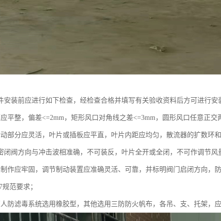
件安装前应进行如下检查，经检查合格并填写有关验收资料后方可进行安
应平整，偏差<=2mm，矩形风口对角线之差<=3mm，圆形风口任意正交
转动部分应灵活，叶片或插板应平直，叶片内距应均匀，散流器的扩数环
密闭阀方向与冲击波相准确，不可装反，叶片全开或全闭，不可作调节风
门制作应牢固，调节制动装置应准确灵活、可靠，并标明阀门启闭方向，防
-97规范要求；
管人防滤毒系统选用橡胶型，其他选用三防防火帆布，各吊、支、托架，