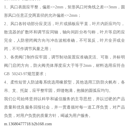
1、风口表面应平整，偏差<=2mm，矩形风口对角线之差<=3mm，圆
形风口任意正交两直径的允许偏差<=2mm；
2、风口各转动部分应灵活，叶片或插板应平直，叶片内距应均匀，
散流器的扩数环和调节应同轴，轴向间距分布匀称，叶片等启闭应
完全，人防密闭阀方向与冲击波相准确，不可装反，叶片全开或全
闭，不可作调节风量之用；
3、各类阀门制作应牢固，调节制动装置应准确灵活、可靠，并标明
阀门启闭方向，防火阀壳体厚度应大于等于2mm，材料选用应符合
GB 50243-97规范要求；
4、柔性短管人防滤毒系统选用橡胶型，其他选用三防防火帆布，各
吊、支、托架，应平整牢固，焊缝饱满，抱箍的圆弧应均匀。
我们公司始终坚持以科学和诚信服务的主导思想，并以过硬的产品
质量和优良服务回报社会，并一贯遵循对每一道工序负责，对产品
负责，对用户负责的质量方针，竭诚为用户服务。
m.13680477718.b2b168.com