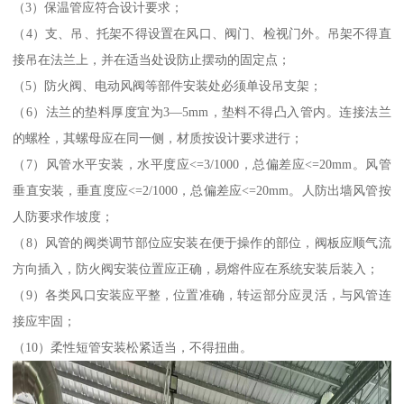
（3）保温管应符合设计要求；
（4）支、吊、托架不得设置在风口、阀门、检视门外。吊架不得直
接吊在法兰上，并在适当处设防止摆动的固定点；
（5）防火阀、电动风阀等部件安装处必须单设吊支架；
（6）法兰的垫料厚度宜为3—5mm，垫料不得凸入管内。连接法兰
的螺栓，其螺母应在同一侧，材质按设计要求进行；
（7）风管水平安装，水平度应<=3/1000，总偏差应<=20mm。风管
垂直安装，垂直度应<=2/1000，总偏差应<=20mm。人防出墙风管按
人防要求作坡度；
（8）风管的阀类调节部位应安装在便于操作的部位，阀板应顺气流
方向插入，防火阀安装位置应正确，易熔件应在系统安装后装入；
（9）各类风口安装应平整，位置准确，转运部分应灵活，与风管连
接应牢固；
（10）柔性短管安装松紧适当，不得扭曲。