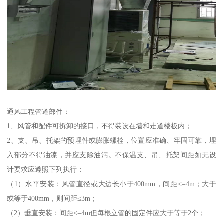
通风工程管道部件：
1、风管和配件可拆卸的接口，不得装设在墙和走道楼板内；
2、支、吊、托架的预埋件或膨胀螺栓，位置应准确、牢固可靠，埋
入部分不得油漆，并应支除油污。不保温支、吊、托架间距如无设
计要求应遵照下列执行：
（1）水平安装：风管直径或大边长小于400mm，间距<=4m；大于
或等于400mm，则间距≤3m；
（2）垂直安装：间距<=4m但每根立管的固定件应大于等于2个；