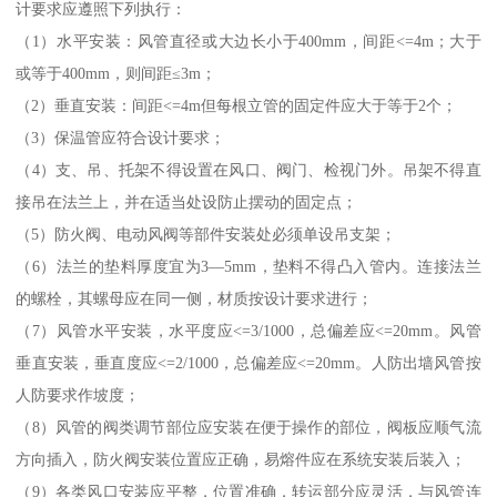
计要求应遵照下列执行：
（1）水平安装：风管直径或大边长小于400mm，间距<=4m；大于
或等于400mm，则间距≤3m；
（2）垂直安装：间距<=4m但每根立管的固定件应大于等于2个；
（3）保温管应符合设计要求；
（4）支、吊、托架不得设置在风口、阀门、检视门外。吊架不得直
接吊在法兰上，并在适当处设防止摆动的固定点；
（5）防火阀、电动风阀等部件安装处必须单设吊支架；
（6）法兰的垫料厚度宜为3—5mm，垫料不得凸入管内。连接法兰
的螺栓，其螺母应在同一侧，材质按设计要求进行；
（7）风管水平安装，水平度应<=3/1000，总偏差应<=20mm。风管
垂直安装，垂直度应<=2/1000，总偏差应<=20mm。人防出墙风管按
人防要求作坡度；
（8）风管的阀类调节部位应安装在便于操作的部位，阀板应顺气流
方向插入，防火阀安装位置应正确，易熔件应在系统安装后装入；
（9）各类风口安装应平整，位置准确，转运部分应灵活，与风管连