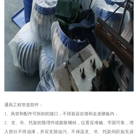
通风工程管道部件：
1、风管和配件可拆卸的接口，不得装设在墙和走道楼板内；
2、支、吊、托架的预埋件或膨胀螺栓，位置应准确、牢固可靠，埋
入部分不得油漆，并应支除油污。不保温支、吊、托架间距如无设