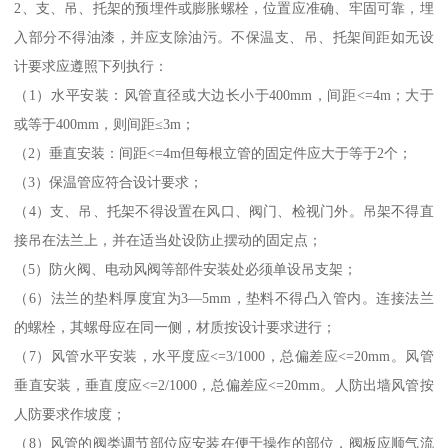
2、支、吊、托架的预埋件或膨胀螺栓，位置应准确、牢固可靠，埋
入部分不得油漆，并应支除油污。不保温支、吊、托架间距如无设
计要求应遵照下列执行：
（1）水平安装：风管直径或大边长小于400mm，间距<=4m；大于
或等于400mm，则间距≤3m；
（2）垂直安装：间距<=4m但每根立管的固定件应大于等于2个；
（3）保温管应符合设计要求；
（4）支、吊、托架不得设置在风口、阀门、检视门外。吊架不得直
接吊在法兰上，并在适当处设防止摆动的固定点；
（5）防火阀、电动风阀等部件安装处必须单设吊支架；
（6）法兰的垫料厚度宜为3—5mm，垫料不得凸入管内。连接法兰
的螺栓，其螺母应在同一侧，材质按设计要求进行；
（7）风管水平安装，水平度应<=3/1000，总偏差应<=20mm。风管
垂直安装，垂直度应<=2/1000，总偏差应<=20mm。人防出墙风管按
人防要求作坡度；
（8）风管的阀类调节部位应安装在便于操作的部位，阀板应顺气流