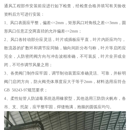
通风工程部件安装前应进行如下检查，经检查合格并填写有关验收
资料后方可进行安装：
1、风口表面应平整，偏差<=2mm，矩形风口对角线之差<=3mm，圆
形风口任意正交两直径的允许偏差<=2mm；
2、风口各转动部分应灵活，叶片或插板应平直，叶片内距应均匀，
散流器的扩数环和调节应同轴，轴向间距分布匀称，叶片等启闭应
完全，人防密闭阀方向与冲击波相准确，不可装反，叶片全开或全
闭，不可作调节风量之用；
3、各类阀门制作应牢固，调节制动装置应准确灵活、可靠，并标明
阀门启闭方向，防火阀壳体厚度应大于等于2mm，材料选用应符合
GB 50243-97规范要求；
4、柔性短管人防滤毒系统选用橡胶型，其他选用三防防火帆布，各
吊、支、托架，应平整牢固，焊缝饱满，抱箍的圆弧应均匀。