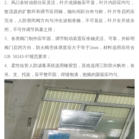
2、风口各转动部分应灵活，叶片或插板应平直，叶片内距应均匀，
散流器的扩数环和调节应同轴，轴向间距分布匀称，叶片等启闭应
完全，人防密闭阀方向与冲击波相准确，不可装反，叶片全开或全
闭，不可作调节风量之用；
3、各类阀门制作应牢固，调节制动装置应准确灵活、可靠，并标明
阀门启闭方向，防火阀壳体厚度应大于等于2mm，材料选用应符合
GB 50243-97规范要求；
4、柔性短管人防滤毒系统选用橡胶型，其他选用三防防火帆布，各
吊、支、托架，应平整牢固，焊缝饱满，抱箍的圆弧应均匀。