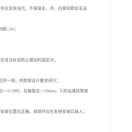
，并应支除油污。不保温支、吊、托架间距如无设
间距≤3m；
并在适当处设防止摆动的固定点；
应在同一侧，材质按设计要求进行；
<=2/1000，总偏差应<=20mm。人防出墙风管按
阀安装位置应正确，易熔件应在系统安装后装入；