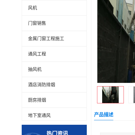
风机
门窗销售
金属门窗工程施工
通风工程
抽风机
酒店消防排烟
厨房排烟
产品描述
地下室通风
厂房降温
热门资讯