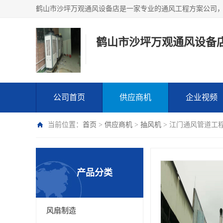
鹤山市沙坪万观通风设备
公司首页
供应商机
企业视频
当前位置：
首页
>
供应商机
>
抽风机
> 江门通风管道工
产品分类
风扇制造