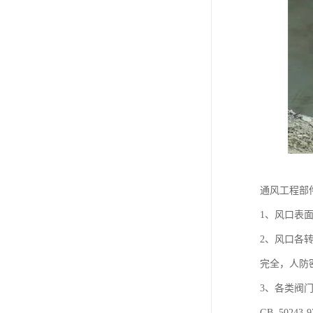
通风工程部
1、风口表面
2、风口各
完全，人防
3、各类阀
GB 50243