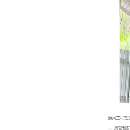
通风工程管
1、风管和