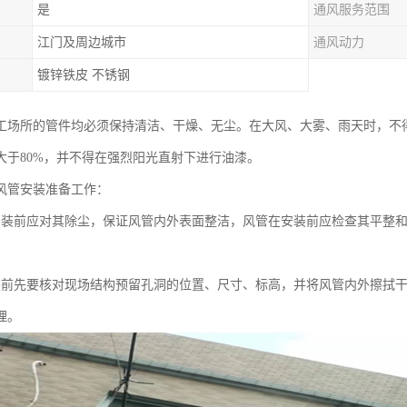
是
通风服务范围
江门及周边城市
通风动力
镀锌铁皮 不锈钢
工场所的管件均必须保持清洁、干燥、无尘。在大风、大雾、雨天时，不
大于80%，并不得在强烈阳光直射下进行油漆。
风管安装准备工作：
安装前应对其除尘，保证风管内外表面整洁，风管在安装前应检查其平整
；
装前先要核对现场结构预留孔洞的位置、尺寸、标高，并将风管内外擦拭
理。