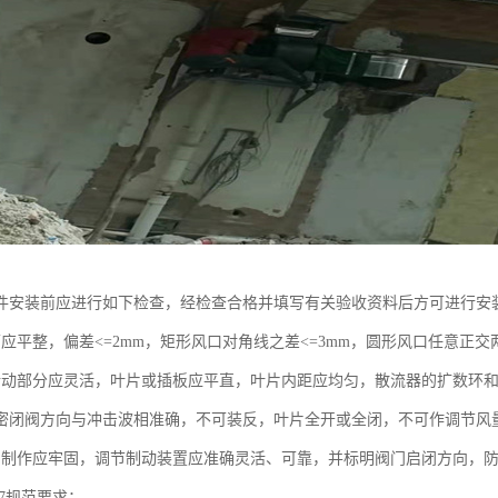
件安装前应进行如下检查，经检查合格并填写有关验收资料后方可进行安
应平整，偏差<=2mm，矩形风口对角线之差<=3mm，圆形风口任意正交
转动部分应灵活，叶片或插板应平直，叶片内距应均匀，散流器的扩数环
密闭阀方向与冲击波相准确，不可装反，叶片全开或全闭，不可作调节风
门制作应牢固，调节制动装置应准确灵活、可靠，并标明阀门启闭方向，防
-97规范要求；