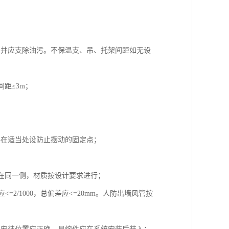
，并应支除油污。不保温支、吊、托架间距如无设
间距≤3m；
并在适当处设防止摆动的固定点；
应在同一侧，材质按设计要求进行；
<=2/1000，总偏差应<=20mm。人防出墙风管按