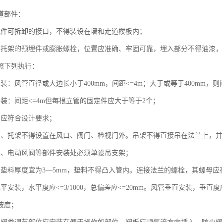
道部件：
配件可拆卸的接口，不得装设在墙和走道楼板内；
、托架的预埋件或膨胀螺栓，位置应准确、牢固可靠，埋入部分不得油漆
照下列执行：
装：风管直径或大边长小于400mm，间距<=4m；大于或等于400mm，则
安装：间距<=4m但每根立管的固定件应大于等于2个；
管应符合设计要求；
吊、托架不得设置在风口、阀门、检视门外。吊架不得直接吊在法兰上，
阀、电动风阀等部件安装处必须单设吊支架；
的垫料厚度宜为3—5mm，垫料不得凸入管内。连接法兰的螺栓，其螺母
平安装，水平度应<=3/1000，总偏差应<=20mm。风管垂直安装，垂直度应
坡度；