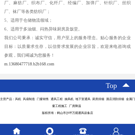
厂、麻纺厂、织布厂、化纤厂、经编厂、加弹厂、针织厂、丝织
厂、袜厂等各类纺织厂；
5、适用于仓储物流领域；
6、适用于多油烟、闷热异味厨房及饭堂。
我们公司秉承：诚实守信，用户至上的服务理念。贴心服务的企业
目标：以质量求生存，以信誉求发展的企业宗旨，欢迎来电咨询或
参观，我们竭诚为您服务！
m.13680477718.b2b168.com
Top
主营产品：风机 风扇制造 门窗销售 通风工程 抽风机 地下室通风 厨房排烟 酒店消防排烟 金属门
窗工程施工 厂房降温
版权所有：鹤山市沙坪万观通风设备店