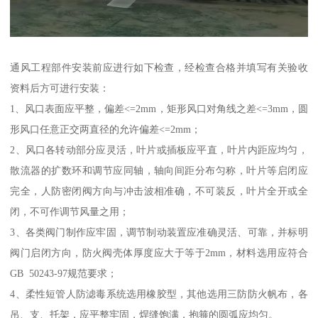
通风工程部件安装前应进行如下检查，经检查合格并填写有关验收
资料后方可进行安装：
1、风口表面应平整，偏差<=2mm，矩形风口对角线之差<=3mm，圆
形风口任意正交两直径的允许偏差<=2mm；
2、风口各转动部分应灵活，叶片或插板应平直，叶片内距应均匀，
散流器的扩数环和调节应同轴，轴向间距分布匀称，叶片等启闭应
完全，人防密闭阀方向与冲击波相准确，不可装反，叶片全开或全
闭，不可作调节风量之用；
3、各类阀门制作应牢固，调节制动装置应准确灵活、可靠，并标明
阀门启闭方向，防火阀壳体厚度应大于等于2mm，材料选用应符合
GB 50243-97规范要求；
4、柔性短管人防滤毒系统选用橡胶型，其他选用三防防火帆布，各
吊、支、托架，应平整牢固，焊缝饱满，抱箍的圆弧应均匀。