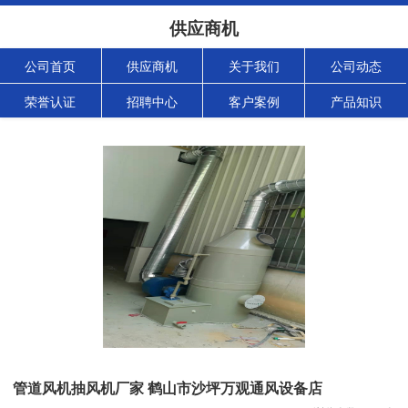
供应商机
公司首页
供应商机
关于我们
公司动态
荣誉认证
招聘中心
客户案例
产品知识
管道风机抽风机厂家 鹤山市沙坪万观通风设备店