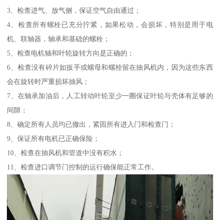
3、检查进气、放气侧，保证空气自由通过；
4、检查所有螺栓已充分拧紧，如果松动，会损坏，特别是用于电
机、联轴器，轴承和基础的螺栓；
5、检查电机轴和叶轮旋转方向是正确的；
6、检查没有碎片如扳手或螺母和螺栓留在抽风机内，因为这些东西
会在旋转时严重损坏抽风；
7、在轴承加油后，人工转动叶轮至少一圈保证叶轮与壳体有足够的
间隙；
8、确定所有人员均已撤出，紧固所有进入门和检查门；
9、保证所有电机已正确保险；
10、检查在抽风机和管道中没有积水；
11、检查进口调节门控制的运行确保能正常工作。