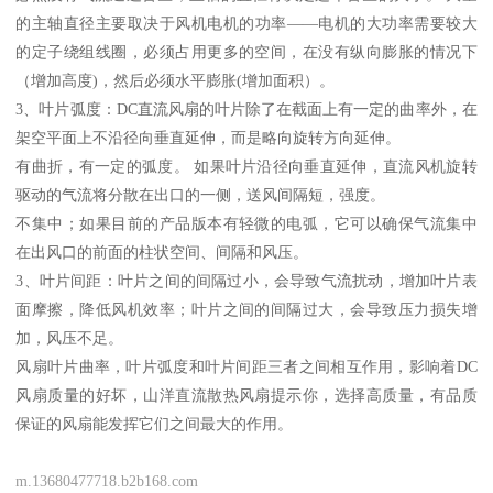
的主轴直径主要取决于风机电机的功率——电机的大功率需要较大
的定子绕组线圈，必须占用更多的空间，在没有纵向膨胀的情况下
（增加高度)，然后必须水平膨胀(增加面积）。
3、叶片弧度：DC直流风扇的叶片除了在截面上有一定的曲率外，在
架空平面上不沿径向垂直延伸，而是略向旋转方向延伸。
有曲折，有一定的弧度。 如果叶片沿径向垂直延伸，直流风机旋转
驱动的气流将分散在出口的一侧，送风间隔短，强度。
不集中；如果目前的产品版本有轻微的电弧，它可以确保气流集中
在出风口的前面的柱状空间、间隔和风压。
3、叶片间距：叶片之间的间隔过小，会导致气流扰动，增加叶片表
面摩擦，降低风机效率；叶片之间的间隔过大，会导致压力损失增
加，风压不足。
风扇叶片曲率，叶片弧度和叶片间距三者之间相互作用，影响着DC
风扇质量的好坏，山洋直流散热风扇提示你，选择高质量，有品质
保证的风扇能发挥它们之间最大的作用。
m.13680477718.b2b168.com