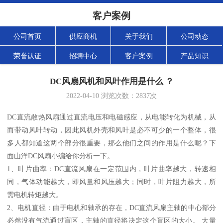
客户案例
公司首页
供应商机
关于我们
公司动态
荣誉认证
招聘中心
客户案例
产品知识
DC风扇风机和风叶作用是什么 ？
2022-04-10
浏览次数：
2837
次
DC直流散热风扇通过直流电压和电磁感应，从电能转化为机械，从
而带动风叶转动，因此风机外壳和风叶是必不可少的一个整体，很
多人都知道这两个部分很重要，那么他们之间的作用是什么呢？下
面山洋DC风扇小编给你分析一下。
1、叶片曲率：DC直流风扇在一定范围内，叶片曲率越大，转速相
同，气体动能越大，即风量和风压越大；同时，叶片阻力越大，所
需电机转矩越大。
2、电机直径：由于电机和轴承的存在，DC直流风扇主轴的中心部分
必然没有气流通过盲区，主轴的直径将决定这个盲区的大小。 大量